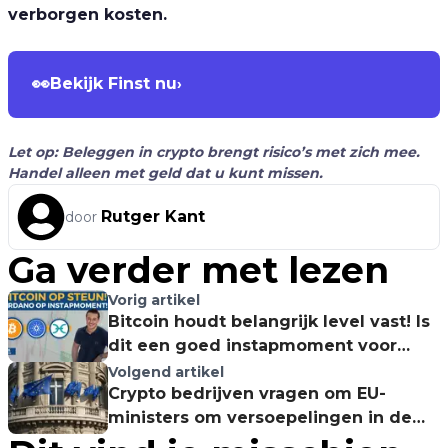
verborgen kosten.
👀
Bekijk Finst nu
›
Let op: Beleggen in crypto brengt risico’s met zich mee.
Handel alleen met geld dat u kunt missen.
Rutger Kant
door
Ga verder met lezen
Vorig artikel
Bitcoin houdt belangrijk level vast! Is
dit een goed instapmoment voor
Cardano?
Volgend artikel
Crypto bedrijven vragen om EU-
ministers om versoepelingen in de
regelgeving