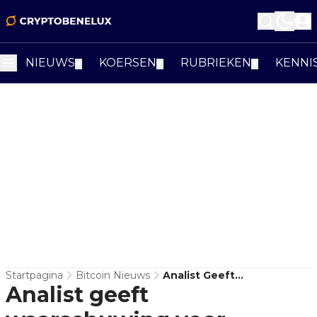
NIEUWS
KOERSEN
RUBRIEKEN
KENNI
▼
▼
▼
Startpagina
Bitcoin Nieuws
Analist Geeft
Analist geeft
Waarschuwing Voor
Bearish Periode Af