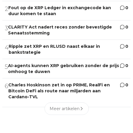
Fout op de XRP Ledger in exchangecode kan
0
2
duur komen te staan
CLARITY Act nadert reces zonder bevestigde
0
3
Senaatsstemming
Ripple zet XRP en RLUSD naast elkaar in
0
4
bankstrategie
AI-agents kunnen XRP gebruiken zonder de prijs
0
5
omhoog te duwen
Charles Hoskinson zet in op PRIME, RealFi en
0
6
Bitcoin DeFi als route naar miljarden aan
Cardano-TVL
Meer artikelen