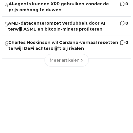
AI-agents kunnen XRP gebruiken zonder de
0
4
prijs omhoog te duwen
AMD-datacenteromzet verdubbelt door AI
0
5
terwijl ASML en bitcoin-miners profiteren
Charles Hoskinson wil Cardano-verhaal resetten
0
6
terwijl DeFi achterblijft bij rivalen
Meer artikelen