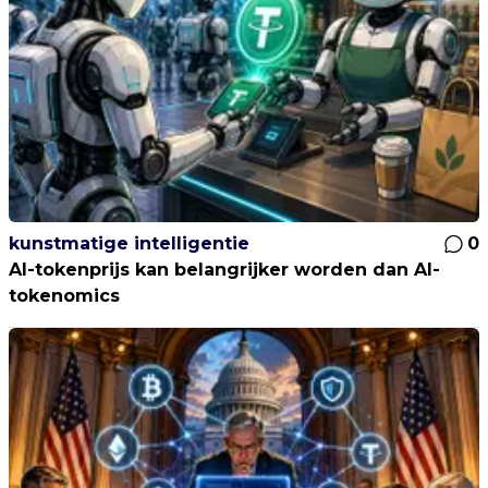
kunstmatige intelligentie
0
AI-tokenprijs kan belangrijker worden dan AI-
tokenomics