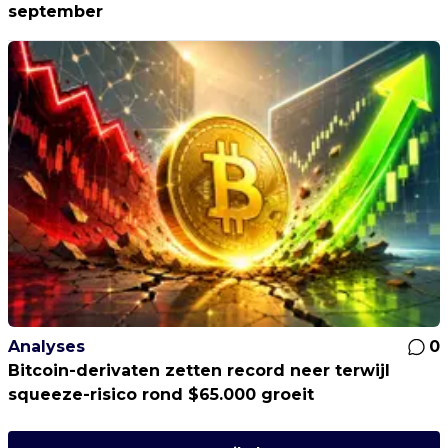
september
Analyses
0
Bitcoin-derivaten zetten record neer terwijl
squeeze-risico rond $65.000 groeit