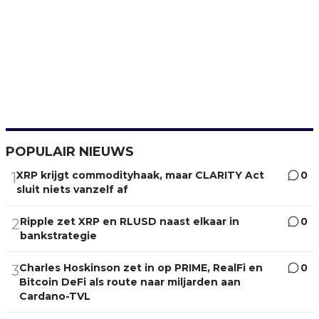
POPULAIR NIEUWS
XRP krijgt commodityhaak, maar CLARITY Act
0
1
sluit niets vanzelf af
Ripple zet XRP en RLUSD naast elkaar in
0
2
bankstrategie
Charles Hoskinson zet in op PRIME, RealFi en
0
3
Bitcoin DeFi als route naar miljarden aan
Cardano-TVL