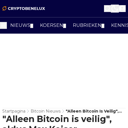
NIEUWS
KOERSEN
RUBRIEKEN
KENNI
▼
▼
▼
Startpagina
Bitcoin Nieuws
"Alleen Bitcoin Is Veilig",
"Alleen Bitcoin is veilig",
Aldus Max Keiser