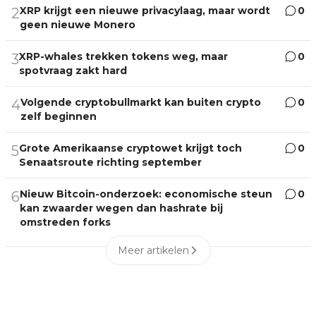
XRP krijgt een nieuwe privacylaag, maar wordt
0
2
geen nieuwe Monero
XRP-whales trekken tokens weg, maar
0
3
spotvraag zakt hard
Volgende cryptobullmarkt kan buiten crypto
0
4
zelf beginnen
Grote Amerikaanse cryptowet krijgt toch
0
5
Senaatsroute richting september
Nieuw Bitcoin-onderzoek: economische steun
0
6
kan zwaarder wegen dan hashrate bij
omstreden forks
Meer artikelen