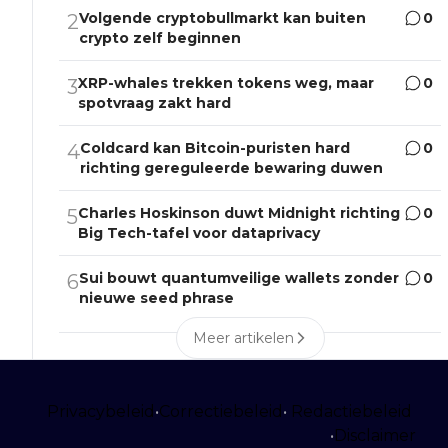
Volgende cryptobullmarkt kan buiten
0
2
crypto zelf beginnen
XRP-whales trekken tokens weg, maar
0
3
spotvraag zakt hard
Coldcard kan Bitcoin-puristen hard
0
4
richting gereguleerde bewaring duwen
Charles Hoskinson duwt Midnight richting
0
5
Big Tech-tafel voor dataprivacy
Sui bouwt quantumveilige wallets zonder
0
6
nieuwe seed phrase
Meer artikelen
Privacybeleid
•
Correctiebeleid
•
Redactiebeleid
•
Disclaimer