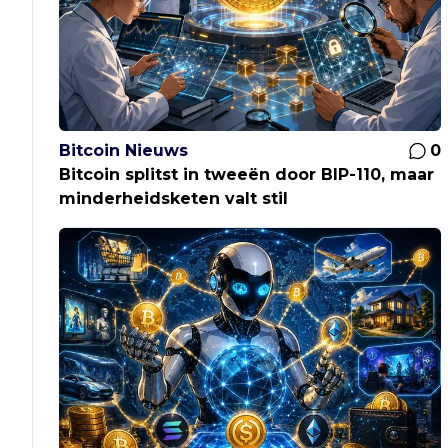
Bitcoin Nieuws
0
Bitcoin splitst in tweeën door BIP-110, maar
minderheidsketen valt stil