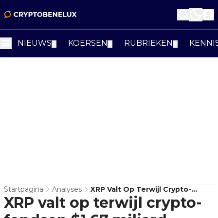
NIEUWS
KOERSEN
RUBRIEKEN
KENNI
▼
▼
▼
Startpagina
Analyses
XRP Valt Op Terwijl Crypto-
XRP valt op terwijl crypto-
Fondsen $1,67 Miljard Verliezen