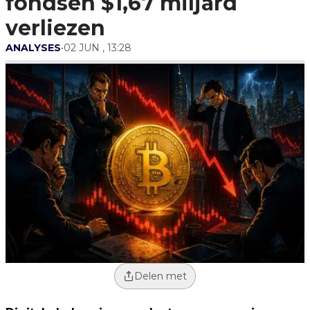
fondsen $1,67 miljard
verliezen
ANALYSES
•
02 JUN , 13:28
Delen met