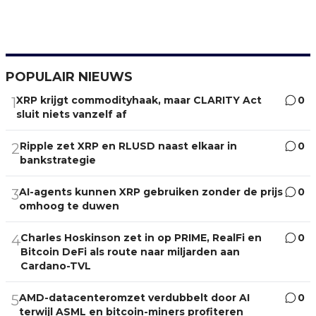
POPULAIR NIEUWS
XRP krijgt commodityhaak, maar CLARITY Act
0
1
sluit niets vanzelf af
Ripple zet XRP en RLUSD naast elkaar in
0
2
bankstrategie
AI-agents kunnen XRP gebruiken zonder de prijs
0
3
omhoog te duwen
Charles Hoskinson zet in op PRIME, RealFi en
0
4
Bitcoin DeFi als route naar miljarden aan
Cardano-TVL
AMD-datacenteromzet verdubbelt door AI
0
5
terwijl ASML en bitcoin-miners profiteren