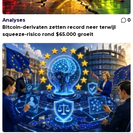
Analyses
0
Bitcoin-derivaten zetten record neer terwijl
squeeze-risico rond $65.000 groeit