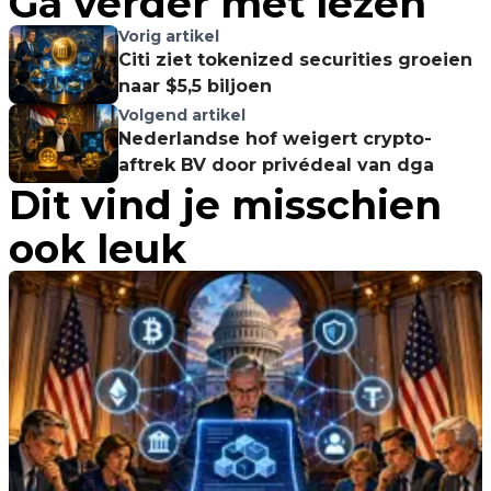
Ga verder met lezen
Vorig artikel
Citi ziet tokenized securities groeien
naar $5,5 biljoen
Volgend artikel
Nederlandse hof weigert crypto-
aftrek BV door privédeal van dga
Dit vind je misschien
ook leuk