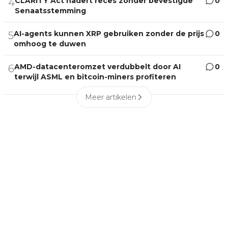
CLARITY Act nadert reces zonder bevestigde
0
4
Senaatsstemming
AI-agents kunnen XRP gebruiken zonder de prijs
0
5
omhoog te duwen
AMD-datacenteromzet verdubbelt door AI
0
6
terwijl ASML en bitcoin-miners profiteren
Meer artikelen