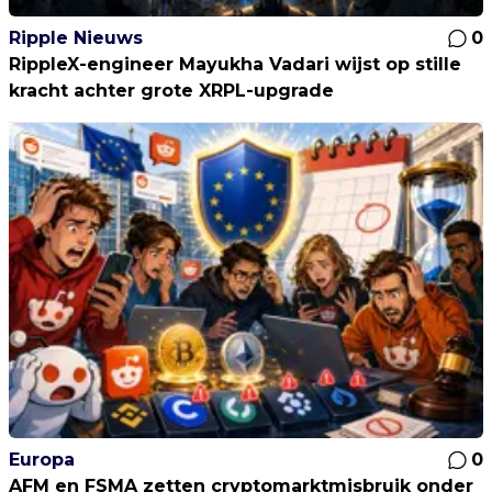
Ripple Nieuws
0
RippleX-engineer Mayukha Vadari wijst op stille
kracht achter grote XRPL-upgrade
Europa
0
AFM en FSMA zetten cryptomarktmisbruik onder