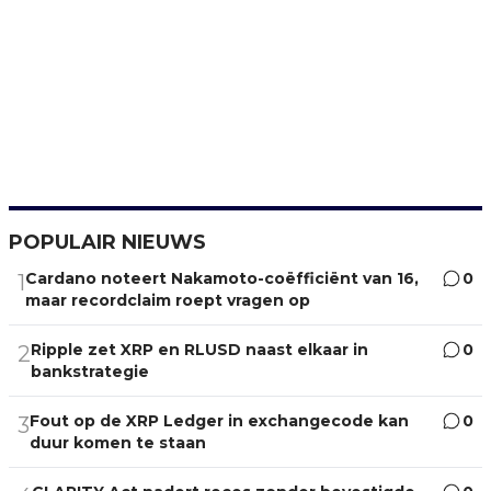
POPULAIR NIEUWS
Cardano noteert Nakamoto-coëfficiënt van 16,
0
1
maar recordclaim roept vragen op
Ripple zet XRP en RLUSD naast elkaar in
0
2
bankstrategie
Fout op de XRP Ledger in exchangecode kan
0
3
duur komen te staan