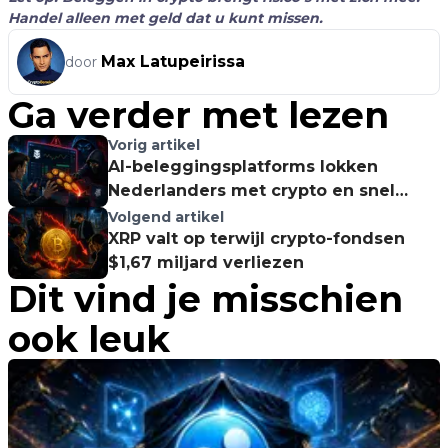
Handel alleen met geld dat u kunt missen.
Max Latupeirissa
door
Ga verder met lezen
Vorig artikel
AI-beleggingsplatforms lokken
Nederlanders met crypto en snel
rendement
Volgend artikel
XRP valt op terwijl crypto-fondsen
$1,67 miljard verliezen
Dit vind je misschien
ook leuk