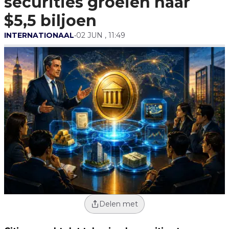
securities groeien naar
$5,5 biljoen
INTERNATIONAAL
•
02 JUN , 11:49
Delen met