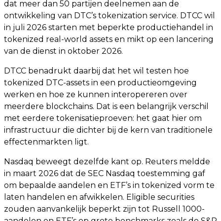
dat meer dan 50 partijen deelnemen aan de
ontwikkeling van DTC’s tokenization service. DTCC wil
in juli 2026 starten met beperkte productiehandel in
tokenized real-world assets en mikt op een lancering
van de dienst in oktober 2026.
DTCC benadrukt daarbij dat het wil testen hoe
tokenized DTC-assets in een productieomgeving
werken en hoe ze kunnen interopereren over
meerdere blockchains. Dat is een belangrijk verschil
met eerdere tokenisatieproeven: het gaat hier om
infrastructuur die dichter bij de kern van traditionele
effectenmarkten ligt.
Nasdaq beweegt dezelfde kant op. Reuters meldde
in maart 2026 dat de SEC Nasdaq toestemming gaf
om bepaalde aandelen en ETF’s in tokenized vorm te
laten handelen en afwikkelen. Eligible securities
zouden aanvankelijk beperkt zijn tot Russell 1000-
aandelen en ETF’s op grote benchmarks zoals de S&P