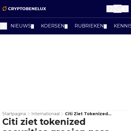
NIEUWS
KOERSEN
RUBRIEKEN
KENNI
▼
▼
▼
Startpagina
Internationaal
Citi Ziet Tokenized
Citi ziet tokenized
Securities Groeien Naar $5,5
Biljoen