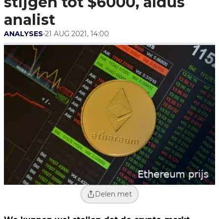
stijgen tot $6000, aldus
analist
ANALYSES
•
21 AUG 2021, 14:00
Delen met