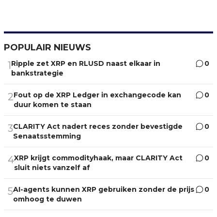
POPULAIR NIEUWS
Ripple zet XRP en RLUSD naast elkaar in
0
1
bankstrategie
Fout op de XRP Ledger in exchangecode kan
0
2
duur komen te staan
CLARITY Act nadert reces zonder bevestigde
0
3
Senaatsstemming
XRP krijgt commodityhaak, maar CLARITY Act
0
4
sluit niets vanzelf af
AI-agents kunnen XRP gebruiken zonder de prijs
0
5
omhoog te duwen