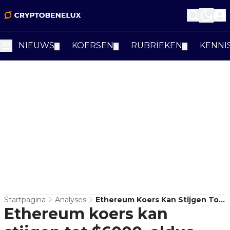
NIEUWS
KOERSEN
RUBRIEKEN
KENNI
▼
▼
▼
Startpagina
Analyses
Ethereum Koers Kan Stijgen Tot
Ethereum koers kan
$6000, Aldus Analist