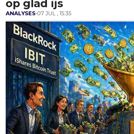
op glad ijs
ANALYSES
•
07 JUL , 15:35