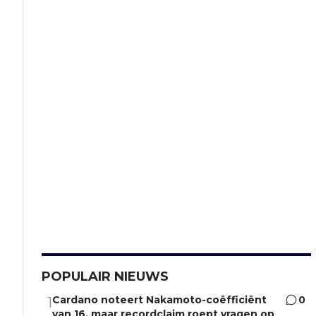
POPULAIR NIEUWS
Cardano noteert Nakamoto-coëfficiënt
0
1
van 16, maar recordclaim roept vragen op