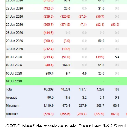
GBTC bleef de zwakke plek. Daar liep $44,5 mi