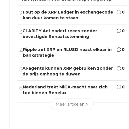
Fout op de XRP Ledger in exchangecode
0
2
kan duur komen te staan
CLARITY Act nadert reces zonder
0
3
bevestigde Senaatsstemming
Ripple zet XRP en RLUSD naast elkaar in
0
4
bankstrategie
AI-agents kunnen XRP gebruiken zonder
0
5
de prijs omhoog te duwen
Nederland trekt MiCA-macht naar zich
0
6
toe binnen Benelux
Meer artikelen