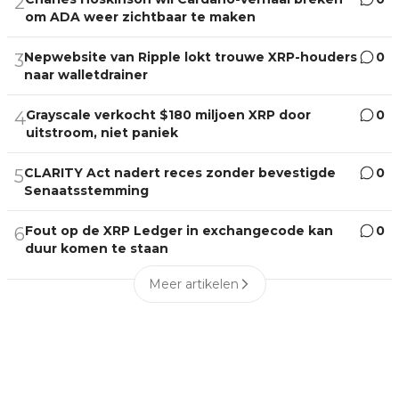
2
om ADA weer zichtbaar te maken
Nepwebsite van Ripple lokt trouwe XRP-houders
0
3
naar walletdrainer
Grayscale verkocht $180 miljoen XRP door
0
4
uitstroom, niet paniek
CLARITY Act nadert reces zonder bevestigde
0
5
Senaatsstemming
Fout op de XRP Ledger in exchangecode kan
0
6
duur komen te staan
Meer artikelen