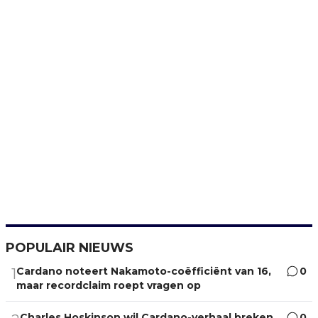
POPULAIR NIEUWS
Cardano noteert Nakamoto-coëfficiënt van 16,
0
1
maar recordclaim roept vragen op
Charles Hoskinson wil Cardano-verhaal breken
0