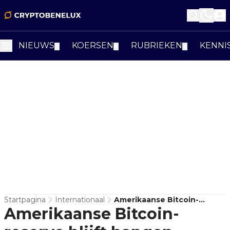
NIEUWS
KOERSEN
RUBRIEKEN
KENNI
▼
▼
▼
Startpagina
Internationaal
Amerikaanse Bitcoin-
Amerikaanse Bitcoin-
Reserve Blijft Hangen
Tussen Bevel En Beleid