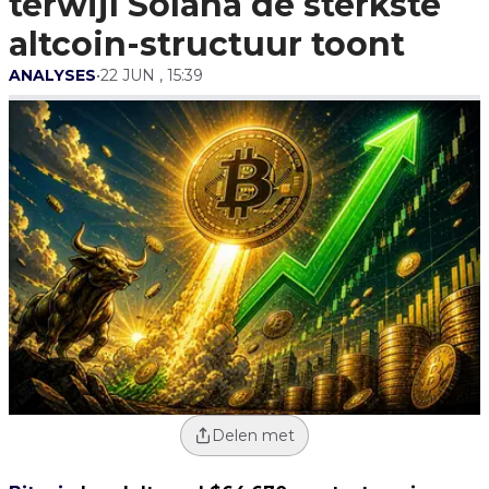
terwijl Solana de sterkste
altcoin-structuur toont
ANALYSES
•
22 JUN , 15:39
Delen met