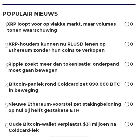
POPULAIR NIEUWS
XRP loopt voor op vlakke markt, maar volumes
0
1
tonen waarschuwing
XRP-houders kunnen nu RLUSD lenen op
0
2
Ethereum zonder hun coins te verkopen
Ripple zoekt meer dan tokenisatie: onderpand
0
3
moet gaan bewegen
Bitcoin-paniek rond Coldcard zet 890.000 BTC
0
4
in beweging
Nieuwe Ethereum-voorstel zet stakingbeloning
0
5
op nul bij helft gestakete ETH
Oude Bitcoin-wallet verplaatst $31 miljoen na
0
6
Coldcard-lek