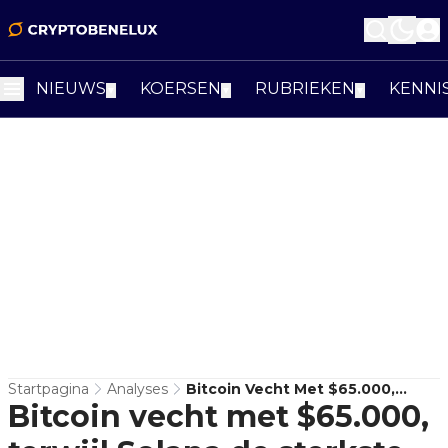
NIEUWS
KOERSEN
RUBRIEKEN
KENNI
▼
▼
▼
Startpagina
Analyses
Bitcoin Vecht Met $65.000,
Bitcoin vecht met $65.000,
Terwijl Solana De Sterkste
Altcoin-Structuur Toont