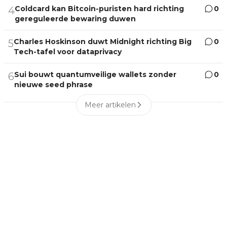
Coldcard kan Bitcoin-puristen hard richting
0
4
gereguleerde bewaring duwen
Charles Hoskinson duwt Midnight richting Big
0
5
Tech-tafel voor dataprivacy
Sui bouwt quantumveilige wallets zonder
0
6
nieuwe seed phrase
Meer artikelen