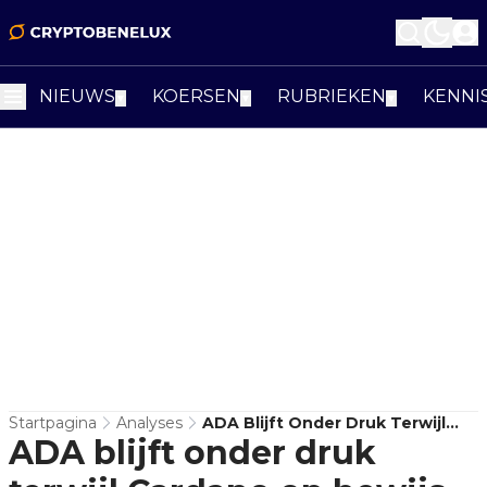
NIEUWS
KOERSEN
RUBRIEKEN
KENNI
▼
▼
▼
Startpagina
Analyses
ADA Blijft Onder Druk Terwijl
ADA blijft onder druk
Cardano Op Bewijs Wacht