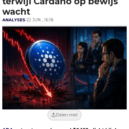
terwijl Cardano op bewijs
wacht
ANALYSES
•
22 JUN , 16:18
Delen met