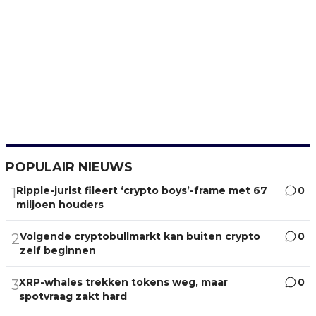
POPULAIR NIEUWS
Ripple-jurist fileert ‘crypto boys’-frame met 67
0
1
miljoen houders
Volgende cryptobullmarkt kan buiten crypto
0
2
zelf beginnen
XRP-whales trekken tokens weg, maar
0
3
spotvraag zakt hard