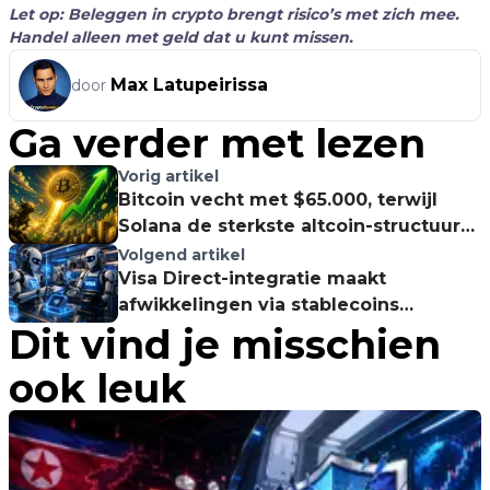
Let op: Beleggen in crypto brengt risico’s met zich mee.
Handel alleen met geld dat u kunt missen.
Max Latupeirissa
door
Ga verder met lezen
Vorig artikel
Bitcoin vecht met $65.000, terwijl
Solana de sterkste altcoin-structuur
toont
Volgend artikel
Visa Direct-integratie maakt
afwikkelingen via stablecoins
Dit vind je misschien
praktischer voor bedrijven
ook leuk