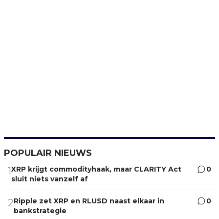
POPULAIR NIEUWS
XRP krijgt commodityhaak, maar CLARITY Act
0
1
sluit niets vanzelf af
Ripple zet XRP en RLUSD naast elkaar in
0
2
bankstrategie