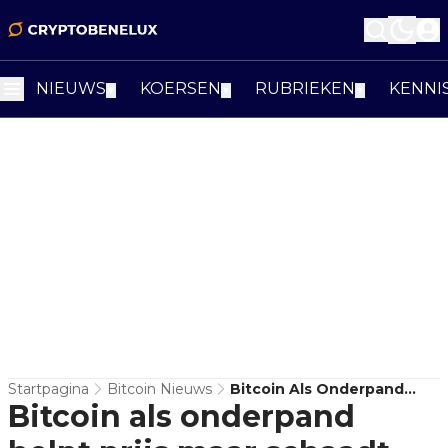
NIEUWS
KOERSEN
RUBRIEKEN
KENNI
▼
▼
▼
Startpagina
Bitcoin Nieuws
Bitcoin Als Onderpand
Bitcoin als onderpand
Helpt Prijs Maar Schaadt
Soeverein Gebruik