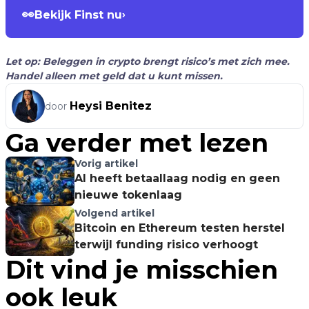
👀
Bekijk Finst nu
›
Let op: Beleggen in crypto brengt risico’s met zich mee.
Handel alleen met geld dat u kunt missen.
Heysi Benitez
door
Ga verder met lezen
Vorig artikel
AI heeft betaallaag nodig en geen
nieuwe tokenlaag
Volgend artikel
Bitcoin en Ethereum testen herstel
terwijl funding risico verhoogt
Dit vind je misschien
ook leuk