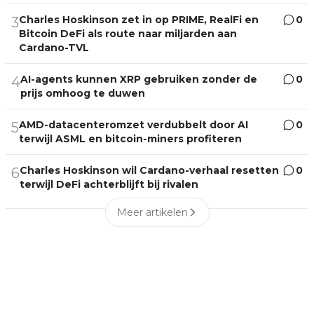
Charles Hoskinson zet in op PRIME, RealFi en
0
3
Bitcoin DeFi als route naar miljarden aan
Cardano-TVL
AI-agents kunnen XRP gebruiken zonder de
0
4
prijs omhoog te duwen
AMD-datacenteromzet verdubbelt door AI
0
5
terwijl ASML en bitcoin-miners profiteren
Charles Hoskinson wil Cardano-verhaal resetten
0
6
terwijl DeFi achterblijft bij rivalen
Meer artikelen