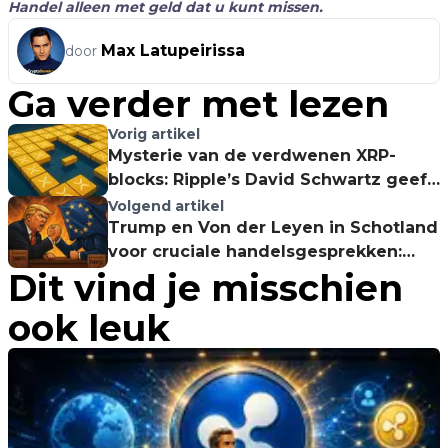
Handel alleen met geld dat u kunt missen.
Max Latupeirissa
door
Ga verder met lezen
Vorig artikel
Mysterie van de verdwenen XRP-
blocks: Ripple’s David Schwartz geeft
verklaring
Volgend artikel
Trump en Von der Leyen in Schotland
voor cruciale handelsgesprekken:
Dit vind je misschien
30% EU-tarieven dreigen
ook leuk