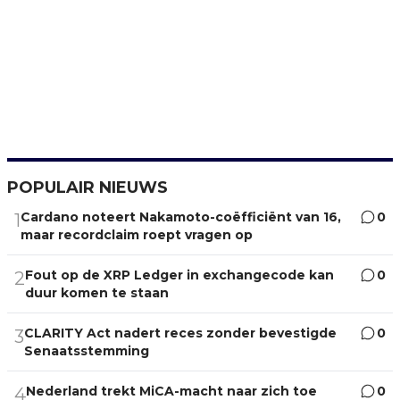
POPULAIR NIEUWS
Cardano noteert Nakamoto-coëfficiënt van 16,
0
1
maar recordclaim roept vragen op
Fout op de XRP Ledger in exchangecode kan
0
2
duur komen te staan
CLARITY Act nadert reces zonder bevestigde
0
3
Senaatsstemming
Nederland trekt MiCA-macht naar zich toe
0
4