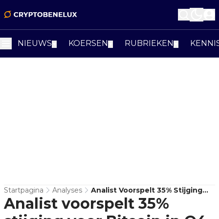
NIEUWS
KOERSEN
RUBRIEKEN
KENNI
▼
▼
▼
Startpagina
Analyses
Analist Voorspelt 35% Stijging
Analist voorspelt 35%
Voor Bitcoin In Q4 2025