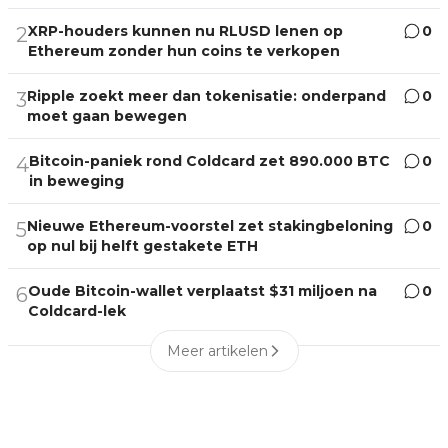
XRP-houders kunnen nu RLUSD lenen op
0
2
Ethereum zonder hun coins te verkopen
Ripple zoekt meer dan tokenisatie: onderpand
0
3
moet gaan bewegen
Bitcoin-paniek rond Coldcard zet 890.000 BTC
0
4
in beweging
Nieuwe Ethereum-voorstel zet stakingbeloning
0
5
op nul bij helft gestakete ETH
Oude Bitcoin-wallet verplaatst $31 miljoen na
0
6
Coldcard-lek
Meer artikelen