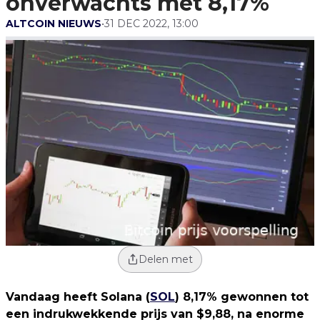
onverwachts met 8,17%
ALTCOIN NIEUWS
•
31 DEC 2022, 13:00
Delen met
Vandaag heeft Solana (
SOL
) 8,17% gewonnen tot
een indrukwekkende prijs van $9,88, na enorme