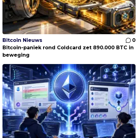
Bitcoin Nieuws
0
Bitcoin-paniek rond Coldcard zet 890.000 BTC in
beweging