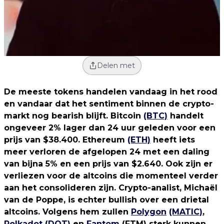
Delen met
De meeste tokens handelen vandaag in het rood
en vandaar dat het sentiment binnen de crypto-
markt nog bearish blijft. Bitcoin
(BTC)
handelt
ongeveer 2% lager dan 24 uur geleden voor een
prijs van $38.400. Ethereum
(ETH)
heeft iets
meer verloren de afgelopen 24 met een daling
van bijna 5% en een prijs van $2.640. Ook zijn er
verliezen voor de altcoins die momenteel verder
aan het consolideren zijn. Crypto-analist, Michaël
van de Poppe, is echter bullish over een drietal
altcoins. Volgens hem zullen
Polygon
(MATIC)
,
Polkadot
(DOT)
en
Fantom
(FTM) sterk kunnen