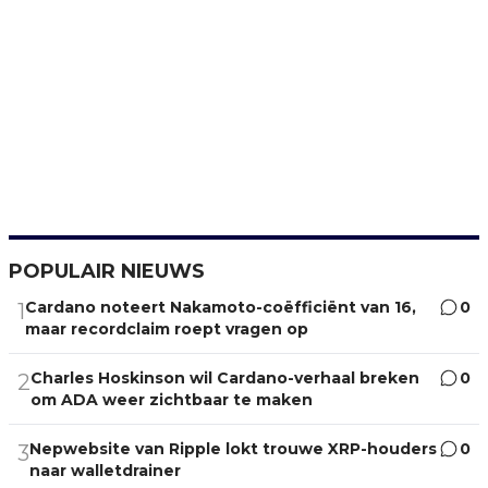
POPULAIR NIEUWS
Cardano noteert Nakamoto-coëfficiënt van 16,
0
1
maar recordclaim roept vragen op
Charles Hoskinson wil Cardano-verhaal breken
0
2
om ADA weer zichtbaar te maken
Nepwebsite van Ripple lokt trouwe XRP-houders
0
3
naar walletdrainer