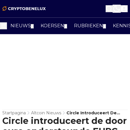
NIEUWS
KOERSEN
RUBRIEKEN
KENNI
▼
▼
▼
Startpagina
Altcoin Nieuws
Circle Introduceert De
Circle introduceert de door
Door Euro Ondersteunde
EURC Op Base