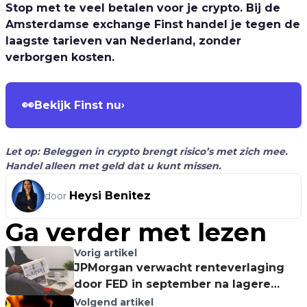
Stop met te veel betalen voor je crypto. Bij de
Amsterdamse exchange Finst handel je tegen de
laagste tarieven van Nederland, zonder
verborgen kosten.
👀
Bekijk Finst nu
›
Let op: Beleggen in crypto brengt risico’s met zich mee.
Handel alleen met geld dat u kunt missen.
Heysi Benitez
door
Ga verder met lezen
Vorig artikel
JPMorgan verwacht renteverlaging
door FED in september na lagere
inflatiecijfers
Volgend artikel