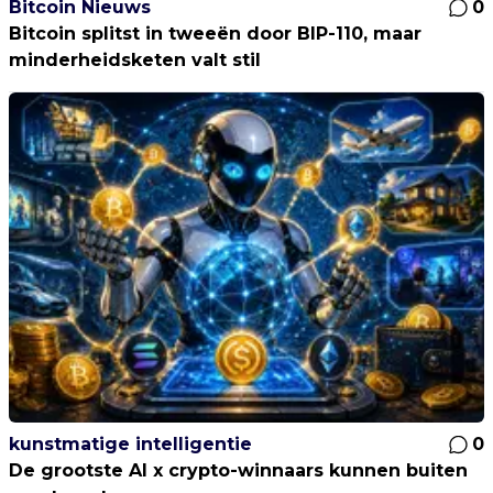
Bitcoin Nieuws
0
Bitcoin splitst in tweeën door BIP-110, maar
minderheidsketen valt stil
kunstmatige intelligentie
0
De grootste AI x crypto-winnaars kunnen buiten