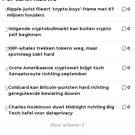
Ripple-jurist fileert ‘crypto boys’-frame met 67
0
1
miljoen houders
Volgende cryptobullmarkt kan buiten crypto
0
2
zelf beginnen
XRP-whales trekken tokens weg, maar
0
3
spotvraag zakt hard
Grote Amerikaanse cryptowet krijgt toch
0
4
Senaatsroute richting september
Coldcard kan Bitcoin-puristen hard richting
0
5
gereguleerde bewaring duwen
Charles Hoskinson duwt Midnight richting Big
0
6
Tech-tafel voor dataprivacy
Meer artikelen