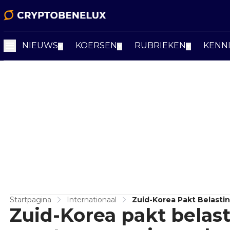
NIEUWS
KOERSEN
RUBRIEKEN
KENN
▼
▼
▼
Startpagina
Internationaal
Zuid-Korea Pakt Belasti
Zuid-Korea pakt belast
Aan