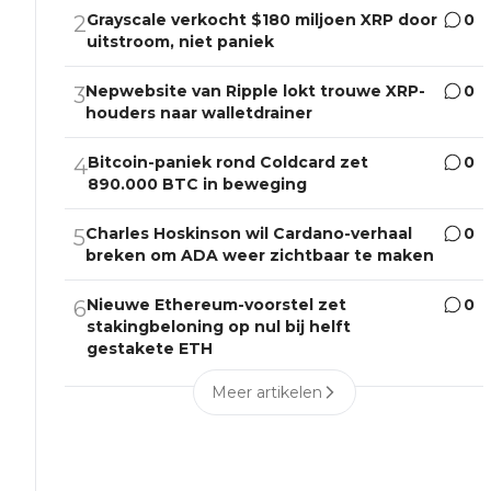
Grayscale verkocht $180 miljoen XRP door
0
2
uitstroom, niet paniek
Nepwebsite van Ripple lokt trouwe XRP-
0
3
houders naar walletdrainer
Bitcoin-paniek rond Coldcard zet
0
4
890.000 BTC in beweging
Charles Hoskinson wil Cardano-verhaal
0
5
breken om ADA weer zichtbaar te maken
Nieuwe Ethereum-voorstel zet
0
6
stakingbeloning op nul bij helft
gestakete ETH
Meer artikelen