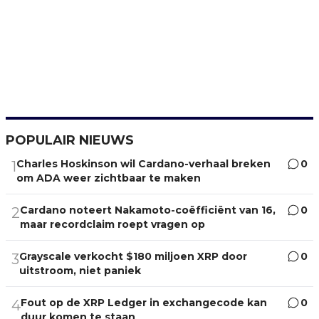
POPULAIR NIEUWS
Charles Hoskinson wil Cardano-verhaal breken
0
1
om ADA weer zichtbaar te maken
Cardano noteert Nakamoto-coëfficiënt van 16,
0
2
maar recordclaim roept vragen op
Grayscale verkocht $180 miljoen XRP door
0
3
uitstroom, niet paniek
Fout op de XRP Ledger in exchangecode kan
0
4
duur komen te staan