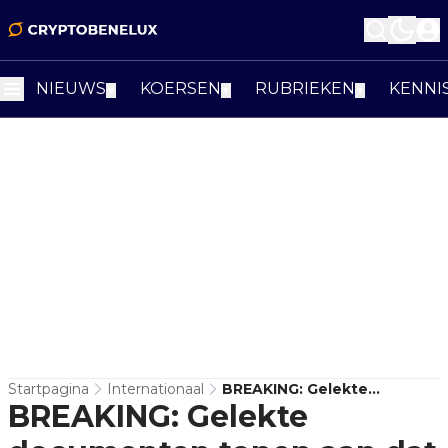
NIEUWS
KOERSEN
RUBRIEKEN
KENNI
▼
▼
▼
Startpagina
Internationaal
BREAKING: Gelekte
BREAKING: Gelekte
Documenten Tonen Aan
Dat Democraten De