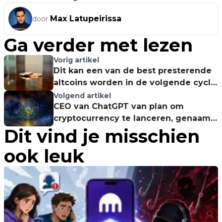
Max Latupeirissa
door
Ga verder met lezen
Vorig artikel
Dit kan een van de best presterende
altcoins worden in de volgende cycle,
aldus Coin Bureau
Volgend artikel
CEO van ChatGPT van plan om
cryptocurrency te lanceren, genaamd
Dit vind je misschien
Worldcoin
ook leuk