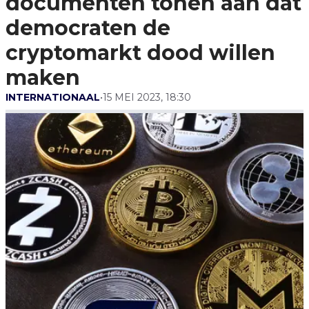
documenten tonen aan dat
Cryptomarkt Dood Willen
Maken
democraten de
cryptomarkt dood willen
maken
INTERNATIONAAL
•
15 MEI 2023, 18:30