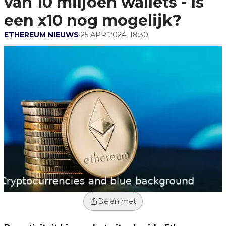
van 10 miljoen wallets - Is
Mogelijk?
een x10 nog mogelijk?
ETHEREUM NIEUWS
•
25 APR 2024, 18:30
Delen met