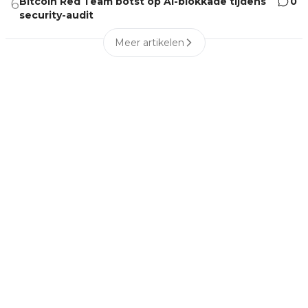
Bitcoin Red Team botst op AI-blokkade tijdens
0
6
security-audit
Meer artikelen