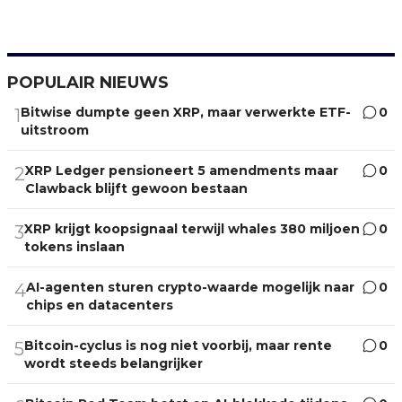
POPULAIR NIEUWS
Bitwise dumpte geen XRP, maar verwerkte ETF-
0
1
uitstroom
XRP Ledger pensioneert 5 amendments maar
0
2
Clawback blijft gewoon bestaan
XRP krijgt koopsignaal terwijl whales 380 miljoen
0
3
tokens inslaan
AI-agenten sturen crypto-waarde mogelijk naar
0
4
chips en datacenters
Bitcoin-cyclus is nog niet voorbij, maar rente
0
5
wordt steeds belangrijker