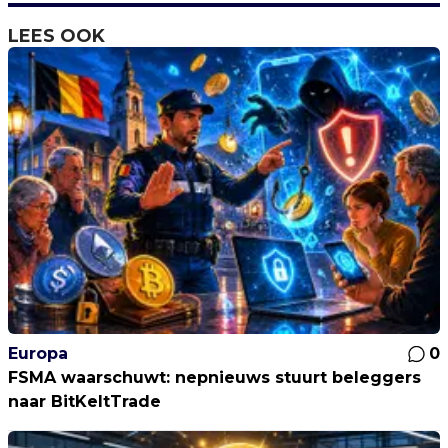
LEES OOK
Europa
0
FSMA waarschuwt: nepnieuws stuurt beleggers
naar BitKeltTrade