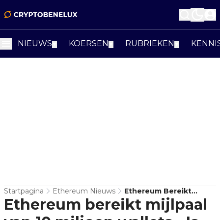
NIEUWS
KOERSEN
RUBRIEKEN
KENNI
▼
▼
▼
Startpagina
Ethereum Nieuws
Ethereum Bereikt
Ethereum bereikt mijlpaal
Mijlpaal Van 10 Miljoen
Wallets - Is Een X10 Nog