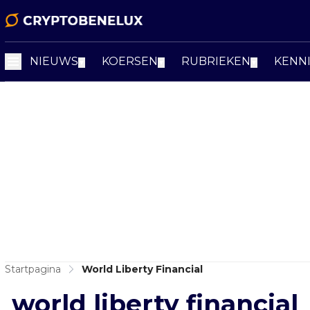
NIEUWS
KOERSEN
RUBRIEKEN
KENN
▼
▼
▼
Startpagina
World Liberty Financial
world liberty financial