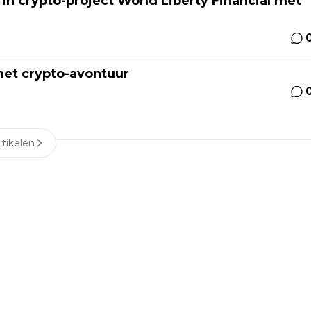
in crypto-project World Liberty Financial met
met crypto-avontuur
tikelen