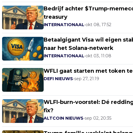
Bedrijf achter $Trump-memecoi
treasury
INTERNATIONAAL
•
okt 08, 17:52
Betaalgigant Visa wil eigen st
naar het Solana-netwerk
INTERNATIONAAL
•
okt 03, 11:08
WFLI gaat starten met token 
DEFI NIEUWS
•
sep 27, 21:19
WLFI-burn-voorstel: Dé redding
fix?
ALTCOIN NIEUWS
•
sep 02, 20:35