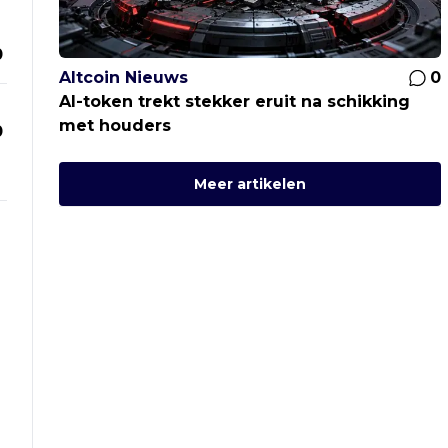
0
Altcoin Nieuws
0
AI-token trekt stekker eruit na schikking
met houders
0
Meer artikelen