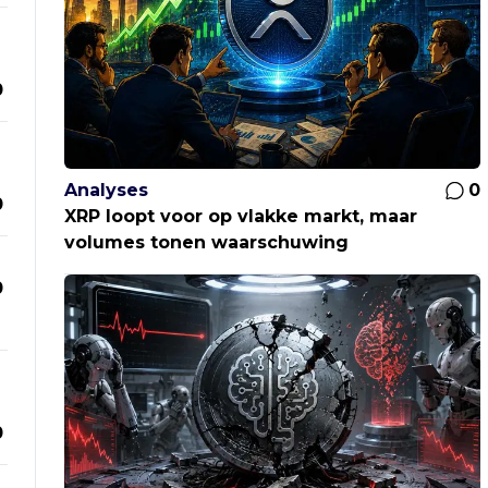
0
Analyses
0
0
XRP loopt voor op vlakke markt, maar
volumes tonen waarschuwing
0
0