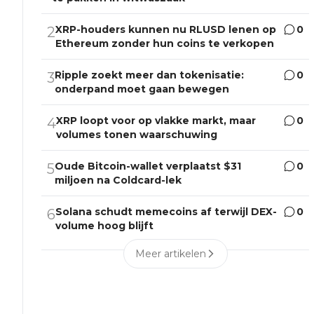
XRP-houders kunnen nu RLUSD lenen op
0
2
Ethereum zonder hun coins te verkopen
Ripple zoekt meer dan tokenisatie:
0
3
onderpand moet gaan bewegen
XRP loopt voor op vlakke markt, maar
0
4
volumes tonen waarschuwing
Oude Bitcoin-wallet verplaatst $31
0
5
miljoen na Coldcard-lek
Solana schudt memecoins af terwijl DEX-
0
6
volume hoog blijft
Meer artikelen