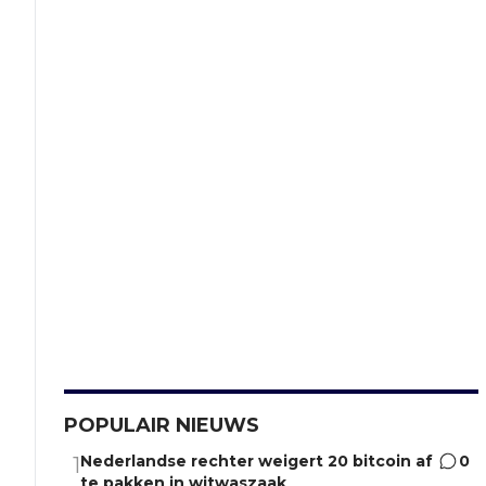
POPULAIR NIEUWS
Nederlandse rechter weigert 20 bitcoin af
0
1
te pakken in witwaszaak