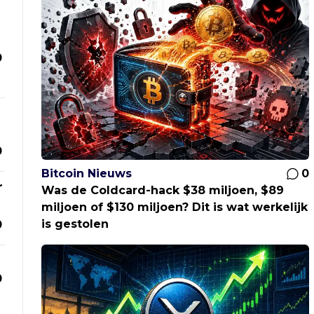
0
0
Bitcoin Nieuws
0
r
Was de Coldcard-hack $38 miljoen, $89
miljoen of $130 miljoen? Dit is wat werkelijk
is gestolen
0
0