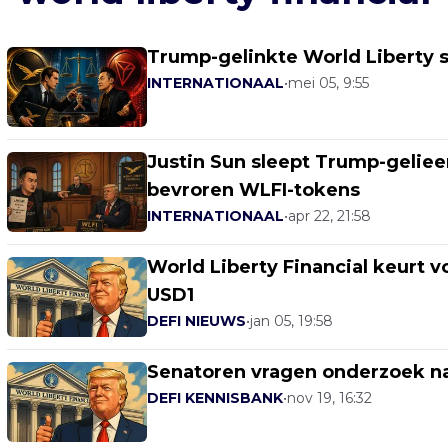
Trump-gelinkte World Liberty 
INTERNATIONAAL
•
mei 05, 9:55
Justin Sun sleept Trump-gelieer
bevroren WLFI-tokens
INTERNATIONAAL
•
apr 22, 21:58
World Liberty Financial keurt v
USD1
DEFI NIEUWS
•
jan 05, 19:58
Senatoren vragen onderzoek na
DEFI KENNISBANK
•
nov 19, 16:32