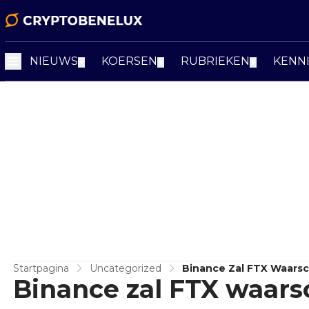
NIEUWS
KOERSEN
RUBRIEKEN
KENN
▼
▼
▼
Startpagina
Uncategorized
Binance Zal FTX Waarsc
Binance zal FTX waarsc