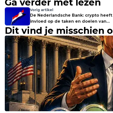
Ga verder met lezen
Vorig artikel
De Nederlandsche Bank: crypto heeft
invloed op de taken en doelen van
Dit vind je misschien 
toezichthouders