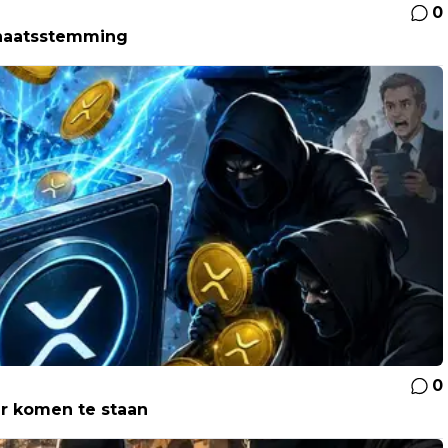
0
enaatsstemming
0
r komen te staan