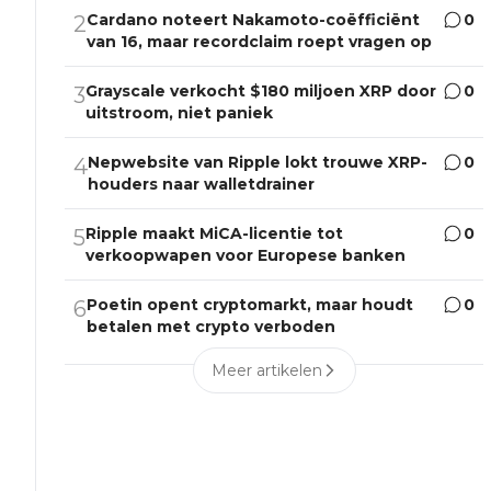
Cardano noteert Nakamoto-coëfficiënt
0
2
van 16, maar recordclaim roept vragen op
Grayscale verkocht $180 miljoen XRP door
0
3
uitstroom, niet paniek
Nepwebsite van Ripple lokt trouwe XRP-
0
4
houders naar walletdrainer
Ripple maakt MiCA-licentie tot
0
5
verkoopwapen voor Europese banken
Poetin opent cryptomarkt, maar houdt
0
6
betalen met crypto verboden
Meer artikelen