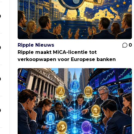
0
Ripple Nieuws
0
0
Ripple maakt MiCA-licentie tot
verkoopwapen voor Europese banken
0
0