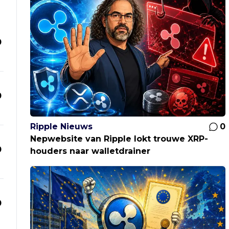
0
0
Ripple Nieuws
0
Nepwebsite van Ripple lokt trouwe XRP-
0
houders naar walletdrainer
0