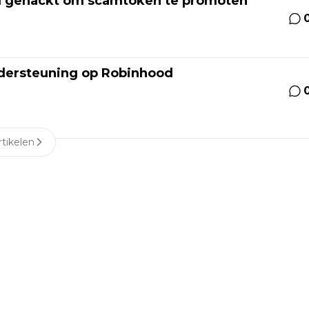
d gehackt om scamtoken te promoten
ndersteuning op Robinhood
tikelen