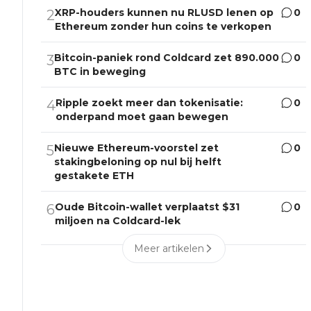
XRP-houders kunnen nu RLUSD lenen op
0
2
Ethereum zonder hun coins te verkopen
Bitcoin-paniek rond Coldcard zet 890.000
0
3
BTC in beweging
Ripple zoekt meer dan tokenisatie:
0
4
onderpand moet gaan bewegen
Nieuwe Ethereum-voorstel zet
0
5
stakingbeloning op nul bij helft
gestakete ETH
Oude Bitcoin-wallet verplaatst $31
0
6
miljoen na Coldcard-lek
Meer artikelen