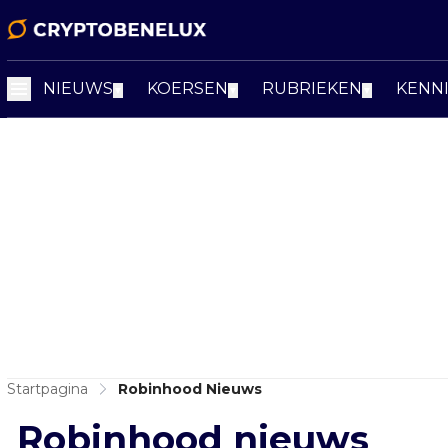
NIEUWS
KOERSEN
RUBRIEKEN
KENN
▼
▼
▼
Startpagina
Robinhood Nieuws
Robinhood nieuws