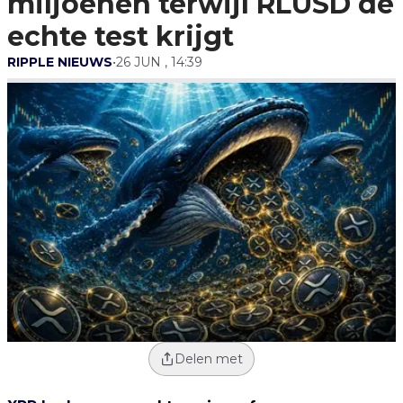
miljoenen terwijl RLUSD de
echte test krijgt
RIPPLE NIEUWS
•
26 JUN , 14:39
Delen met