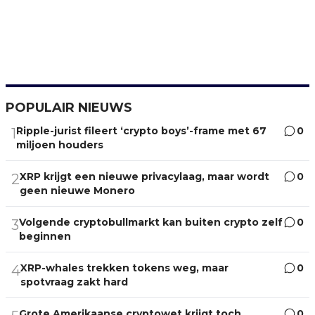
POPULAIR NIEUWS
Ripple-jurist fileert ‘crypto boys’-frame met 67
0
1
miljoen houders
XRP krijgt een nieuwe privacylaag, maar wordt
0
2
geen nieuwe Monero
Volgende cryptobullmarkt kan buiten crypto zelf
0
3
beginnen
XRP-whales trekken tokens weg, maar
0
4
spotvraag zakt hard
Grote Amerikaanse cryptowet krijgt toch
0