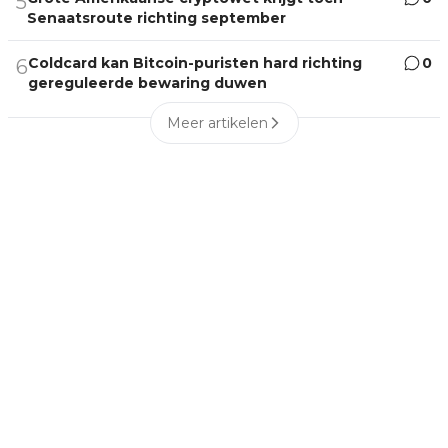
5
Senaatsroute richting september
Coldcard kan Bitcoin-puristen hard richting
0
6
gereguleerde bewaring duwen
Meer artikelen