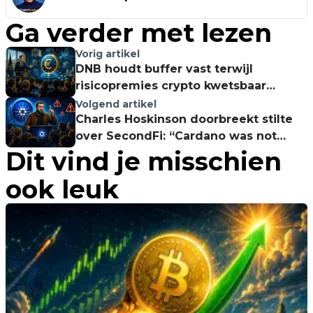
Ga verder met lezen
Vorig artikel
DNB houdt buffer vast terwijl
risicopremies crypto kwetsbaar
maken
Volgend artikel
Charles Hoskinson doorbreekt stilte
over SecondFi: “Cardano was not
Dit vind je misschien
hacked”
ook leuk