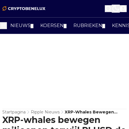
NIEUWS
KOERSEN
RUBRIEKEN
KENNI
▼
▼
▼
Startpagina
Ripple Nieuws
XRP-Whales Bewegen
XRP-whales bewegen
Miljoenen Terwijl RLUSD De
Echte Test Krijgt