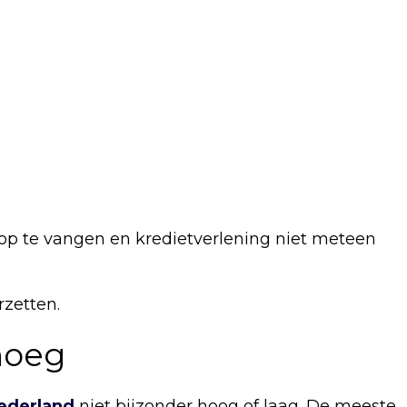
op te vangen en kredietverlening niet meteen
zetten.
noeg
ederland
niet bijzonder hoog of laag. De meeste