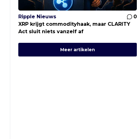
Ripple Nieuws
0
XRP krijgt commodityhaak, maar CLARITY
Act sluit niets vanzelf af
Meer artikelen