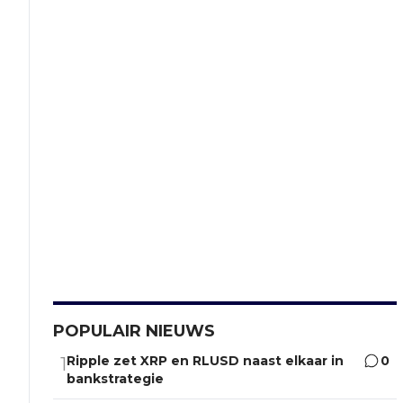
POPULAIR NIEUWS
Ripple zet XRP en RLUSD naast elkaar in
0
1
bankstrategie