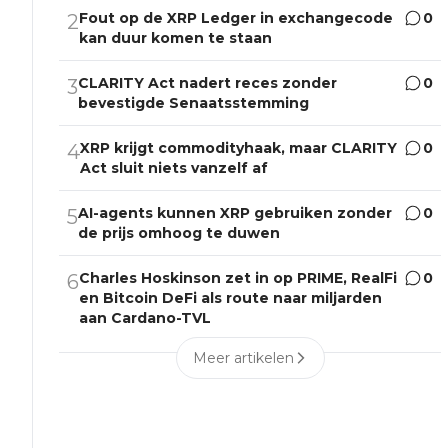
Fout op de XRP Ledger in exchangecode
0
2
kan duur komen te staan
CLARITY Act nadert reces zonder
0
3
bevestigde Senaatsstemming
XRP krijgt commodityhaak, maar CLARITY
0
4
Act sluit niets vanzelf af
AI-agents kunnen XRP gebruiken zonder
0
5
de prijs omhoog te duwen
Charles Hoskinson zet in op PRIME, RealFi
0
6
en Bitcoin DeFi als route naar miljarden
aan Cardano-TVL
Meer artikelen