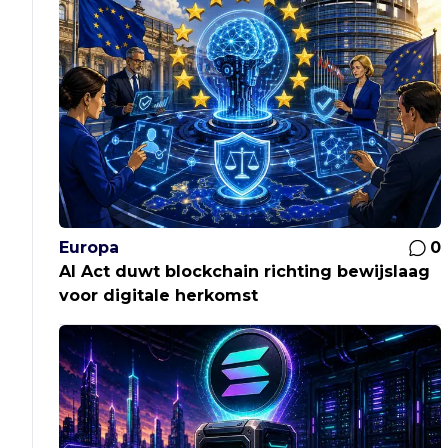
Europa
0
AI Act duwt blockchain richting bewijslaag
voor digitale herkomst