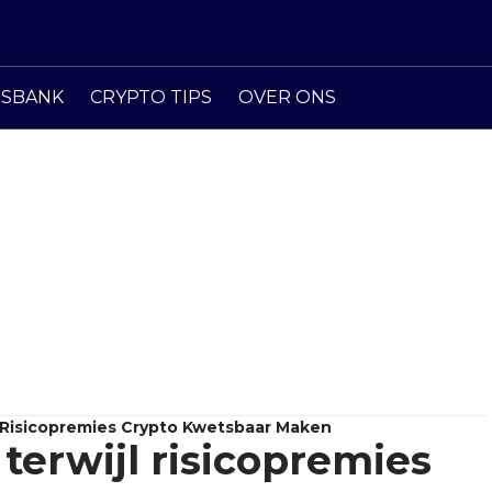
ISBANK
CRYPTO TIPS
OVER ONS
 Risicopremies Crypto Kwetsbaar Maken
terwijl risicopremies