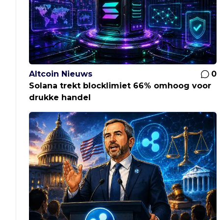
Altcoin Nieuws
0
Solana trekt blocklimiet 66% omhoog voor
drukke handel