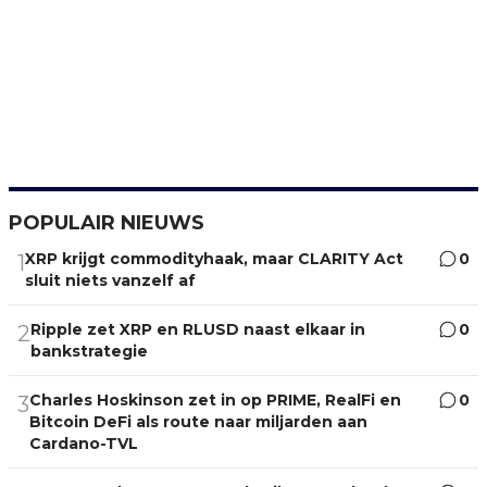
POPULAIR NIEUWS
XRP krijgt commodityhaak, maar CLARITY Act
0
1
sluit niets vanzelf af
Ripple zet XRP en RLUSD naast elkaar in
0
2
bankstrategie
Charles Hoskinson zet in op PRIME, RealFi en
0
3
Bitcoin DeFi als route naar miljarden aan
Cardano-TVL