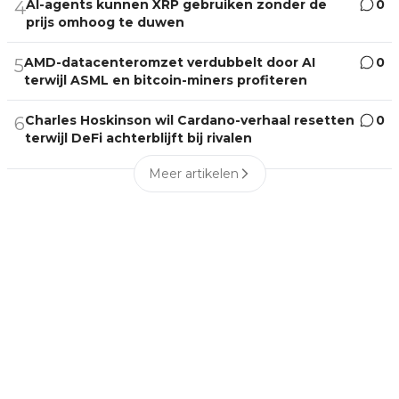
AI-agents kunnen XRP gebruiken zonder de
0
4
prijs omhoog te duwen
AMD-datacenteromzet verdubbelt door AI
0
5
terwijl ASML en bitcoin-miners profiteren
Charles Hoskinson wil Cardano-verhaal resetten
0
6
terwijl DeFi achterblijft bij rivalen
Meer artikelen