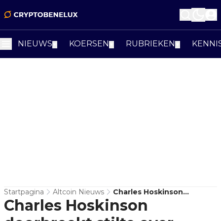
NIEUWS
KOERSEN
RUBRIEKEN
KENNI
▼
▼
▼
Startpagina
Altcoin Nieuws
Charles Hoskinson
Charles Hoskinson
Doorbreekt Stilte Over
SecondFi: “Cardano Was