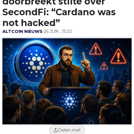
doorbreekt stilte over
Not Hacked”
SecondFi: “Cardano was
not hacked”
ALTCOIN NIEUWS
•
26 JUN , 15:20
Delen met