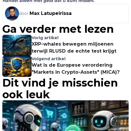
Handel alleen met geld dat u kunt missen.
Max Latupeirissa
door
Ga verder met lezen
Vorig artikel
XRP-whales bewegen miljoenen
terwijl RLUSD de echte test krijgt
Volgend artikel
Wat is de Europese verordering
"Markets in Crypto-Assets" (MiCA)?
Dit vind je misschien
ook leuk