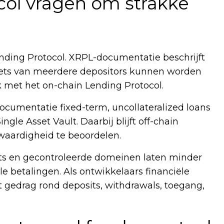
col vragen om strakke
ending Protocol. XRPL-documentatie beschrijft
ssets van meerdere depositors kunnen worden
k met het on-chain Lending Protocol.
ocumentatie fixed-term, uncollateralized loans
le Asset Vault. Daarbij blijft off-chain
waardigheid te beoordelen.
aults en gecontroleerde domeinen laten minder
e betalingen. Als ontwikkelaars financiële
gedrag rond deposits, withdrawals, toegang,