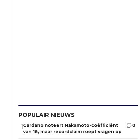
POPULAIR NIEUWS
Cardano noteert Nakamoto-coëfficiënt
0
1
van 16, maar recordclaim roept vragen op