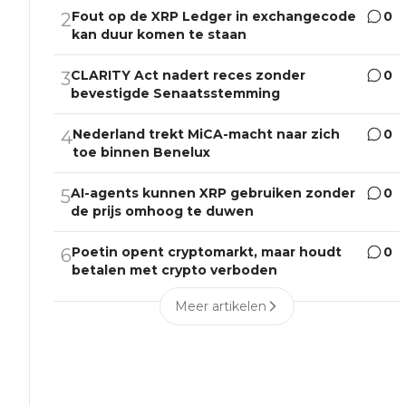
Fout op de XRP Ledger in exchangecode
0
2
kan duur komen te staan
CLARITY Act nadert reces zonder
0
3
bevestigde Senaatsstemming
Nederland trekt MiCA-macht naar zich
0
4
toe binnen Benelux
AI-agents kunnen XRP gebruiken zonder
0
5
de prijs omhoog te duwen
Poetin opent cryptomarkt, maar houdt
0
6
betalen met crypto verboden
Meer artikelen