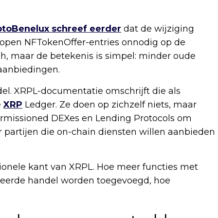
ptoBenelux schreef eerder
dat de wijziging
lopen NFTokenOffer-entries onnodig op de
sch, maar de betekenis is simpel: minder oude
aanbiedingen.
el. XRPL-documentatie omschrijft die als
e
XRP
Ledger. Ze doen op zichzelf niets, maar
ermissioned DEXes en Lending Protocols om
r partijen die on-chain diensten willen aanbieden
tionele kant van XRPL. Hoe meer functies met
uleerde handel worden toegevoegd, hoe