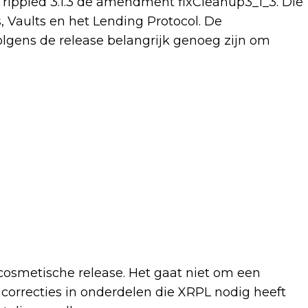
rippled 3.1.3 de amendment fixCleanup3_1_3. Die
 Vaults en het Lending Protocol. De
olgens de release belangrijk genoeg zijn om
smetische release. Het gaat niet om een
orrecties in onderdelen die XRPL nodig heeft