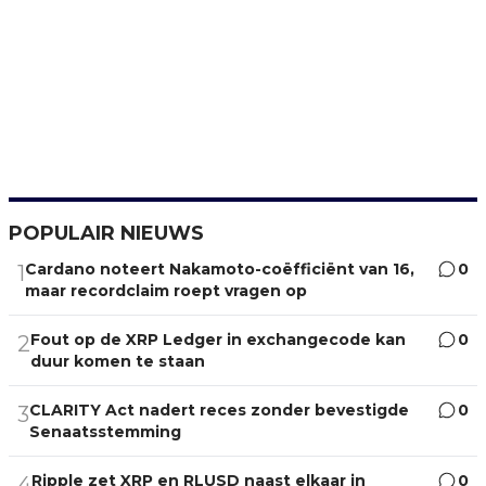
POPULAIR NIEUWS
Cardano noteert Nakamoto-coëfficiënt van 16,
0
1
maar recordclaim roept vragen op
Fout op de XRP Ledger in exchangecode kan
0
2
duur komen te staan
CLARITY Act nadert reces zonder bevestigde
0
3
Senaatsstemming
Ripple zet XRP en RLUSD naast elkaar in
0
4