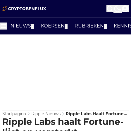
NIEUWS
KOERSEN
RUBRIEKEN
KENNI
▼
▼
▼
Startpagina
Ripple Nieuws
Ripple Labs Haalt Fortune-
Ripple Labs haalt Fortune-
Lijst En Versterkt
Institutioneel Profiel