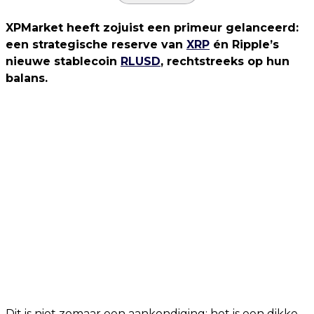
XPMarket heeft zojuist een primeur gelanceerd:
een strategische reserve van
XRP
én Ripple’s
nieuwe stablecoin
RLUSD
, rechtstreeks op hun
balans.
Dit is niet zomaar een aankondiging; het is een dikke