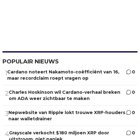
POPULAIR NIEUWS
Cardano noteert Nakamoto-coëfficiënt van 16,
0
1
maar recordclaim roept vragen op
Charles Hoskinson wil Cardano-verhaal breken
0
2
om ADA weer zichtbaar te maken
Nepwebsite van Ripple lokt trouwe XRP-houders
0
3
naar walletdrainer
Grayscale verkocht $180 miljoen XRP door
0
4
uitstroom, niet paniek