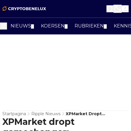
NIEUWS
KOERSEN
RUBRIEKEN
KENNI
▼
▼
▼
Startpagina
Ripple Nieuws
XPMarket Dropt
XPMarket dropt
Gamechanger: Strategische
XRP & RLUSD-Reserve Voor