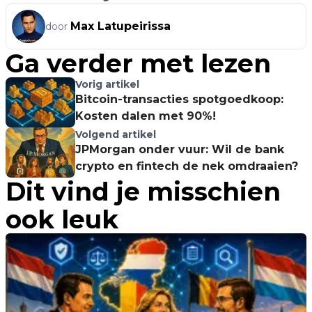
Max Latupeirissa
door
Ga verder met lezen
Vorig artikel
Bitcoin-transacties spotgoedkoop:
Kosten dalen met 90%!
Volgend artikel
JPMorgan onder vuur: Wil de bank
crypto en fintech de nek omdraaien?
Dit vind je misschien
ook leuk