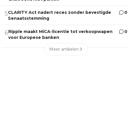
CLARITY Act nadert reces zonder bevestigde
0
5
Senaatsstemming
Ripple maakt MiCA-licentie tot verkoopwapen
0
6
voor Europese banken
Meer artikelen