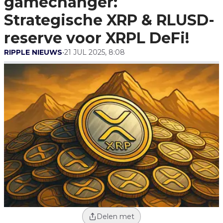
gamechanger:
XRPL DeFi!
Strategische XRP & RLUSD-
reserve voor XRPL DeFi!
RIPPLE NIEUWS
•
21 JUL 2025, 8:08
Delen met