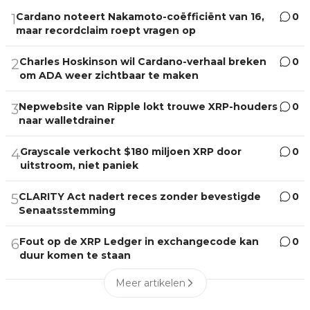
Cardano noteert Nakamoto-coëfficiënt van 16,
0
1
maar recordclaim roept vragen op
Charles Hoskinson wil Cardano-verhaal breken
0
2
om ADA weer zichtbaar te maken
Nepwebsite van Ripple lokt trouwe XRP-houders
0
3
naar walletdrainer
Grayscale verkocht $180 miljoen XRP door
0
4
uitstroom, niet paniek
CLARITY Act nadert reces zonder bevestigde
0
5
Senaatsstemming
Fout op de XRP Ledger in exchangecode kan
0
6
duur komen te staan
Meer artikelen