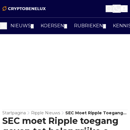
NIEUWS
KOERSEN
RUBRIEKEN
KENNI
▼
▼
▼
Startpagina
Ripple Nieuws
SEC Moet Ripple Toegang
SEC moet Ripple toegang
Geven Tot Belangrijke E-
Mails