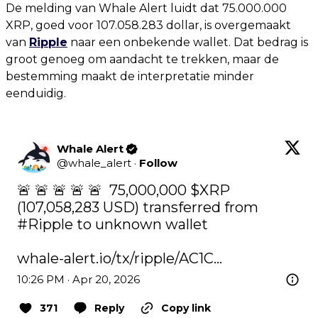
De melding van Whale Alert luidt dat 75.000.000
XRP, goed voor 107.058.283 dollar, is overgemaakt
van
Ripple
naar een onbekende wallet. Dat bedrag is
groot genoeg om aandacht te trekken, maar de
bestemming maakt de interpretatie minder
eenduidig.
Whale Alert
@
whale_alert
·
Follow
🚨 🚨 🚨 🚨 🚨  75,000,000 
$XRP
(107,058,283 USD) transferred from 
#Ripple
 to unknown wallet

whale-alert.io/tx/ripple/AC1C…
10:26 PM · Apr 20, 2026
371
Reply
Copy link