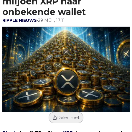
miljoen XRP naar
onbekende wallet
RIPPLE NIEUWS
•
29 MEI , 17:11
Delen met