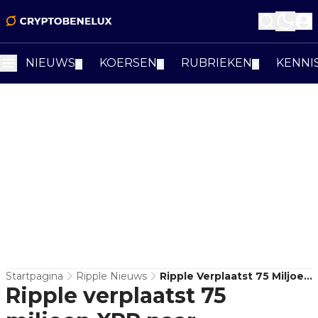
NIEUWS
KOERSEN
RUBRIEKEN
KENNI
▼
▼
▼
Startpagina
Ripple Nieuws
Ripple Verplaatst 75 Miljoen
Ripple verplaatst 75
XRP Naar Onbekende
Wallet