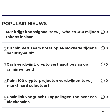
POPULAIR NIEUWS
XRP krijgt koopsignaal terwijl whales 380 miljoen
0
1
tokens inslaan
Bitcoin Red Team botst op AI-blokkade tijdens
0
2
security-audit
Cash verdwijnt, crypto vertraagt beslag op
0
3
crimineel geld
Ruim 100 crypto-projecten verdwijnen terwijl
0
4
markt hard selecteert
Chainlink voegt acht koppelingen toe over zes
0
5
blockchains