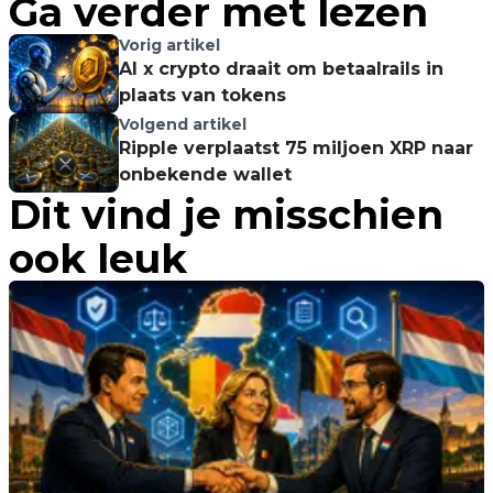
Ga verder met lezen
Vorig artikel
AI x crypto draait om betaalrails in
plaats van tokens
Volgend artikel
Ripple verplaatst 75 miljoen XRP naar
onbekende wallet
Dit vind je misschien
ook leuk