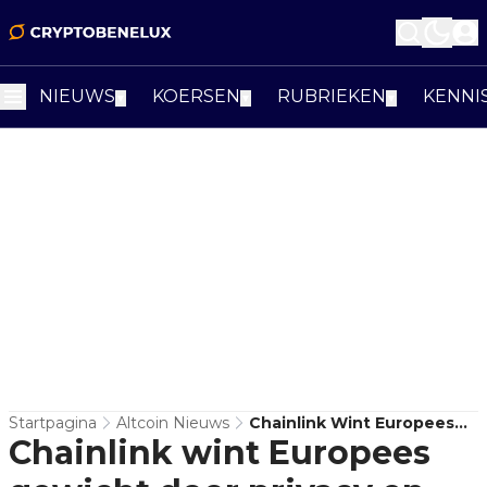
NIEUWS
KOERSEN
RUBRIEKEN
KENNI
▼
▼
▼
Startpagina
Altcoin Nieuws
Chainlink Wint Europees
Chainlink wint Europees
Gewicht Door Privacy En
Compliance