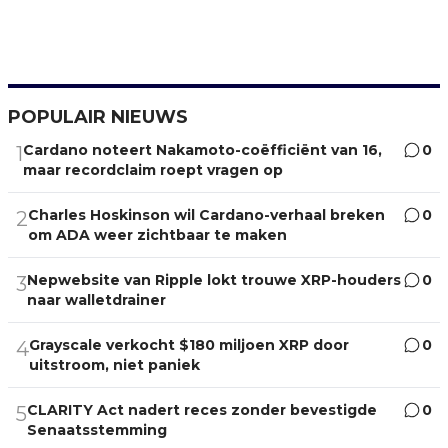
POPULAIR NIEUWS
Cardano noteert Nakamoto-coëfficiënt van 16,
0
1
maar recordclaim roept vragen op
Charles Hoskinson wil Cardano-verhaal breken
0
2
om ADA weer zichtbaar te maken
Nepwebsite van Ripple lokt trouwe XRP-houders
0
3
naar walletdrainer
Grayscale verkocht $180 miljoen XRP door
0
4
uitstroom, niet paniek
CLARITY Act nadert reces zonder bevestigde
0
5
Senaatsstemming