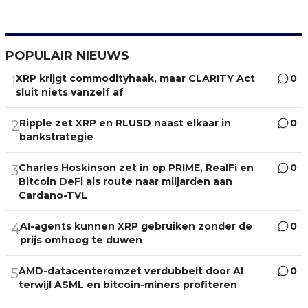
POPULAIR NIEUWS
XRP krijgt commodityhaak, maar CLARITY Act
0
1
sluit niets vanzelf af
Ripple zet XRP en RLUSD naast elkaar in
0
2
bankstrategie
Charles Hoskinson zet in op PRIME, RealFi en
0
3
Bitcoin DeFi als route naar miljarden aan
Cardano-TVL
AI-agents kunnen XRP gebruiken zonder de
0
4
prijs omhoog te duwen
AMD-datacenteromzet verdubbelt door AI
0
5
terwijl ASML en bitcoin-miners profiteren