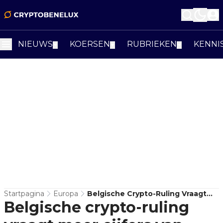
NIEUWS
KOERSEN
RUBRIEKEN
KENNI
▼
▼
▼
Startpagina
Europa
Belgische Crypto-Ruling Vraagt
Belgische crypto-ruling
Meer Cijfers Van Beleggers