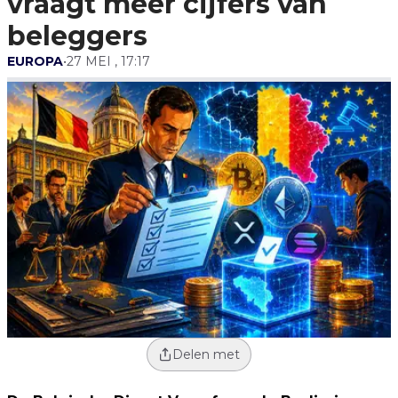
vraagt meer cijfers van
beleggers
EUROPA
•
27 MEI , 17:17
Delen met