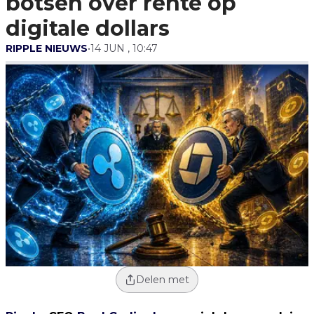
botsen over rente op
digitale dollars
RIPPLE NIEUWS
•
14 JUN , 10:47
Delen met