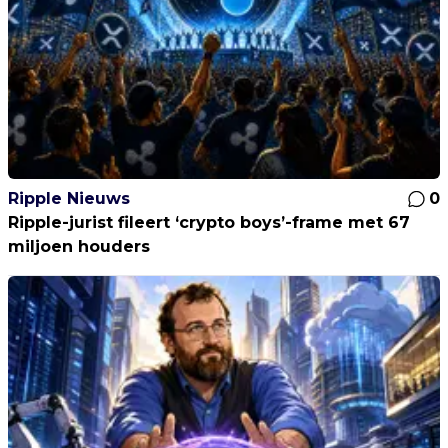
Ripple Nieuws
0
Ripple-jurist fileert ‘crypto boys’-frame met 67
miljoen houders