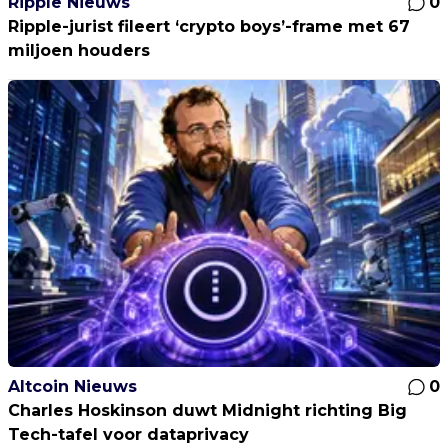
Ripple Nieuws
0
Ripple-jurist fileert ‘crypto boys’-frame met 67
miljoen houders
Altcoin Nieuws
0
Charles Hoskinson duwt Midnight richting Big
Tech-tafel voor dataprivacy