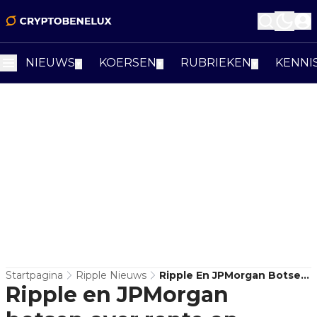
NIEUWS
KOERSEN
RUBRIEKEN
KENNI
▼
▼
▼
Startpagina
Ripple Nieuws
Ripple En JPMorgan Botsen
Ripple en JPMorgan
Over Rente Op Digitale
Dollars