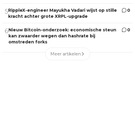
RippleX-engineer Mayukha Vadari wijst op stille
0
5
kracht achter grote XRPL-upgrade
Nieuw Bitcoin-onderzoek: economische steun
0
6
kan zwaarder wegen dan hashrate bij
omstreden forks
Meer artikelen