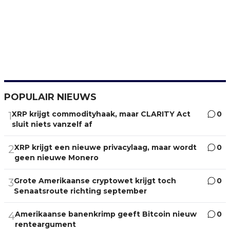
POPULAIR NIEUWS
XRP krijgt commodityhaak, maar CLARITY Act
0
1
sluit niets vanzelf af
XRP krijgt een nieuwe privacylaag, maar wordt
0
2
geen nieuwe Monero
Grote Amerikaanse cryptowet krijgt toch
0
3
Senaatsroute richting september
Amerikaanse banenkrimp geeft Bitcoin nieuw
0
4
renteargument