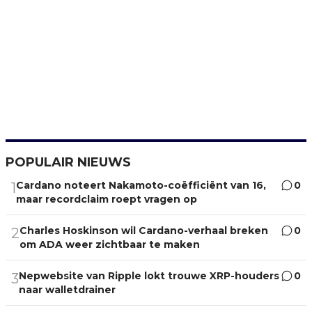
POPULAIR NIEUWS
Cardano noteert Nakamoto-coëfficiënt van 16,
0
1
maar recordclaim roept vragen op
Charles Hoskinson wil Cardano-verhaal breken
0
2
om ADA weer zichtbaar te maken
Nepwebsite van Ripple lokt trouwe XRP-houders
0
3
naar walletdrainer