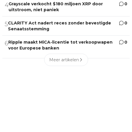
Grayscale verkocht $180 miljoen XRP door
0
4
uitstroom, niet paniek
CLARITY Act nadert reces zonder bevestigde
0
5
Senaatsstemming
Ripple maakt MiCA-licentie tot verkoopwapen
0
6
voor Europese banken
Meer artikelen