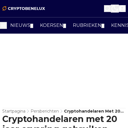
NIEUWS
KOERSEN
RUBRIEKEN
KENNI
▼
▼
▼
Startpagina
Persberichten
Cryptohandelaren Met 20
Cryptohandelaren met 20
Jaar Ervaring Gebruiken
Deze Handelsstrategieën