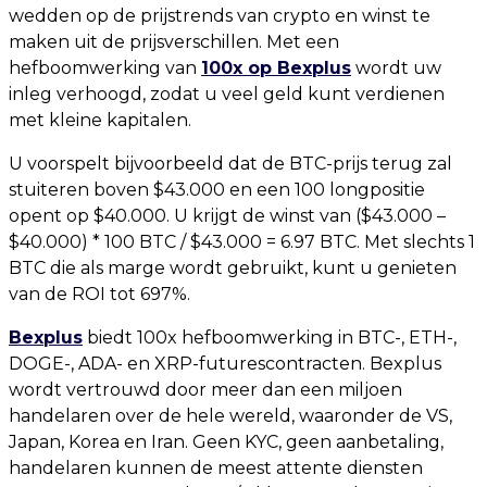
wedden op de prijstrends van crypto en winst te
maken uit de prijsverschillen. Met een
hefboomwerking van
100x op Bexplus
wordt uw
inleg verhoogd, zodat u veel geld kunt verdienen
met kleine kapitalen.
U voorspelt bijvoorbeeld dat de BTC-prijs terug zal
stuiteren boven $43.000 en een 100 longpositie
opent op $40.000. U krijgt de winst van ($43.000 –
$40.000) * 100 BTC / $43.000 = 6.97 BTC. Met slechts 1
BTC die als marge wordt gebruikt, kunt u genieten
van de ROI tot 697%.
Bexplus
biedt 100x hefboomwerking in BTC-, ETH-,
DOGE-, ADA- en XRP-futurescontracten. Bexplus
wordt vertrouwd door meer dan een miljoen
handelaren over de hele wereld, waaronder de VS,
Japan, Korea en Iran. Geen KYC, geen aanbetaling,
handelaren kunnen de meest attente diensten