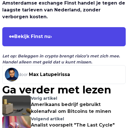
Amsterdamse exchange Finst handel je tegen de
laagste tarieven van Nederland, zonder
verborgen kosten.
👀
Bekijk Finst nu
›
Let op: Beleggen in crypto brengt risico’s met zich mee.
Handel alleen met geld dat u kunt missen.
Max Latupeirissa
door
Ga verder met lezen
Vorig artikel
Amerikaans bedrijf gebruikt
kolenafval om Bitcoins te minen
Volgend artikel
Analist voorspelt "The Last Cycle"