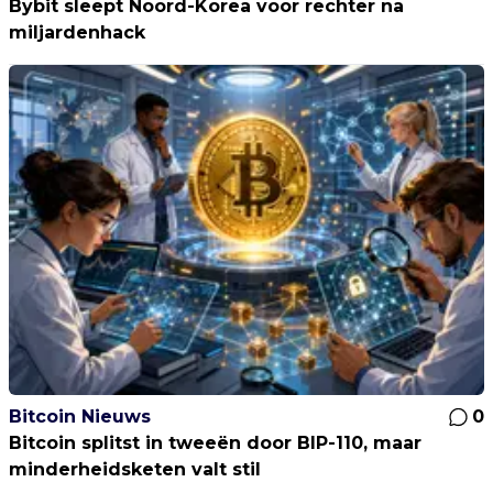
Bybit sleept Noord-Korea voor rechter na
miljardenhack
Bitcoin Nieuws
0
Bitcoin splitst in tweeën door BIP-110, maar
minderheidsketen valt stil