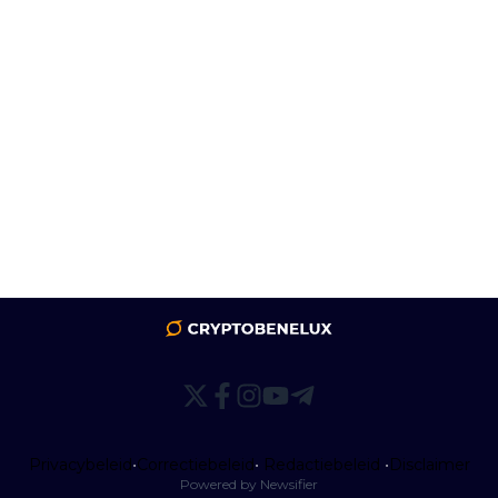
Privacybeleid
•
Correctiebeleid
•
Redactiebeleid
•
Disclaimer
Powered by Newsifier