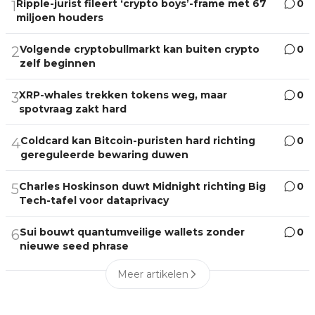
Ripple-jurist fileert ‘crypto boys’-frame met 67
0
1
miljoen houders
Volgende cryptobullmarkt kan buiten crypto
0
2
zelf beginnen
XRP-whales trekken tokens weg, maar
0
3
spotvraag zakt hard
Coldcard kan Bitcoin-puristen hard richting
0
4
gereguleerde bewaring duwen
Charles Hoskinson duwt Midnight richting Big
0
5
Tech-tafel voor dataprivacy
Sui bouwt quantumveilige wallets zonder
0
6
nieuwe seed phrase
Meer artikelen