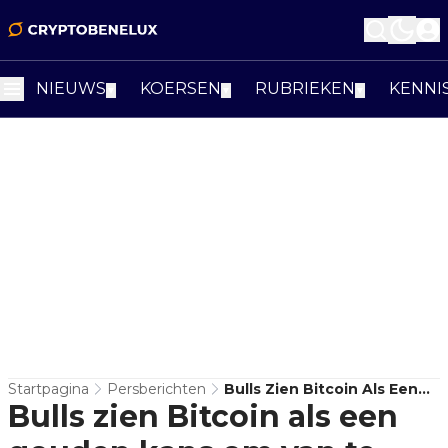
NIEUWS
KOERSEN
RUBRIEKEN
KENNI
▼
▼
▼
Startpagina
Persberichten
Bulls Zien Bitcoin Als Een
Bulls zien Bitcoin als een
Gouden Kans Om Van Te
Profiteren