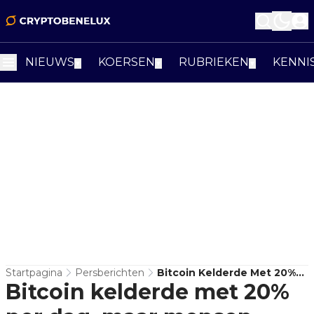
NIEUWS
KOERSEN
RUBRIEKEN
KENNI
▼
▼
▼
Startpagina
Persberichten
Bitcoin Kelderde Met 20%
Bitcoin kelderde met 20%
Per Dag, Maar Mensen
Verdienden Nog Steeds