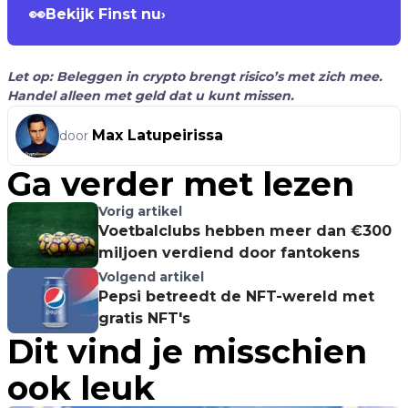
👀
Bekijk Finst nu
›
Let op: Beleggen in crypto brengt risico’s met zich mee.
Handel alleen met geld dat u kunt missen.
Max Latupeirissa
door
Ga verder met lezen
Vorig artikel
Voetbalclubs hebben meer dan €300
miljoen verdiend door fantokens
Volgend artikel
Pepsi betreedt de NFT-wereld met
gratis NFT's
Dit vind je misschien
ook leuk