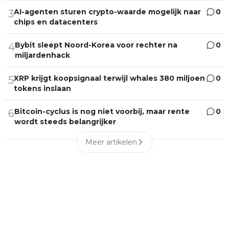
AI-agenten sturen crypto-waarde mogelijk naar
0
3
chips en datacenters
Bybit sleept Noord-Korea voor rechter na
0
4
miljardenhack
XRP krijgt koopsignaal terwijl whales 380 miljoen
0
5
tokens inslaan
Bitcoin-cyclus is nog niet voorbij, maar rente
0
6
wordt steeds belangrijker
Meer artikelen