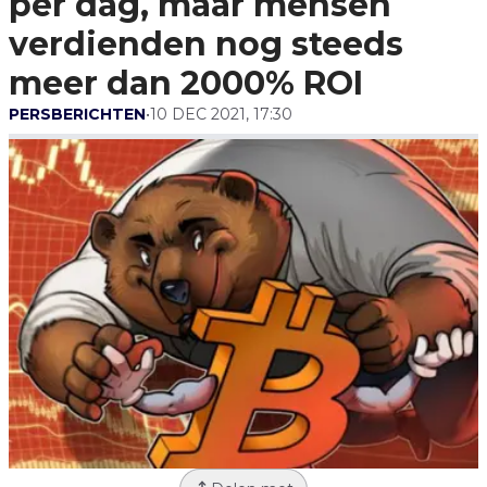
per dag, maar mensen
Meer Dan 2000% ROI
verdienden nog steeds
meer dan 2000% ROI
PERSBERICHTEN
•
10 DEC 2021, 17:30