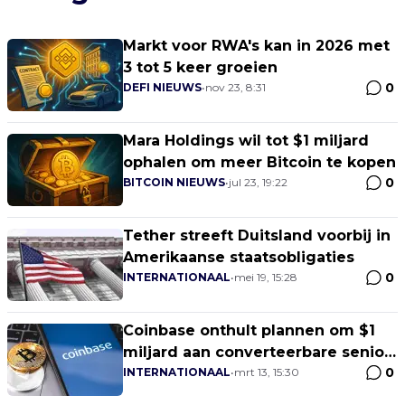
Markt voor RWA's kan in 2026 met
3 tot 5 keer groeien
0
DEFI NIEUWS
•
nov 23, 8:31
Mara Holdings wil tot $1 miljard
ophalen om meer Bitcoin te kopen
0
BITCOIN NIEUWS
•
jul 23, 19:22
Tether streeft Duitsland voorbij in
Amerikaanse staatsobligaties
0
INTERNATIONAAL
•
mei 19, 15:28
Coinbase onthult plannen om $1
miljard aan converteerbare senior
0
notes aan te bieden
INTERNATIONAAL
•
mrt 13, 15:30