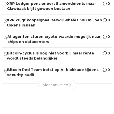
XRP Ledger pensioneert 5 amendments maar
0
2
Clawback blijft gewoon bestaan
XRP krijgt koopsignaal terwijl whales 380 miljoen
0
3
tokens inslaan
AI-agenten sturen crypto-waarde mogelijk naar
0
4
chips en datacenters
Bitcoin-cyclus is nog niet voorbij, maar rente
0
5
wordt steeds belangrijker
Bitcoin Red Team botst op AI-blokkade tijdens
0
6
security-audit
Meer artikelen