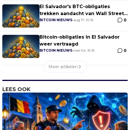
El Salvador's BTC-obligaties
trekken aandacht van Wall Street-
0
giganten
BITCOIN NIEUWS
•
aug 17, 10:15
Bitcoin-obligaties in El Salvador
weer vertraagd
0
BITCOIN NIEUWS
•
mei 04, 19:15
Meer artikelen
LEES OOK