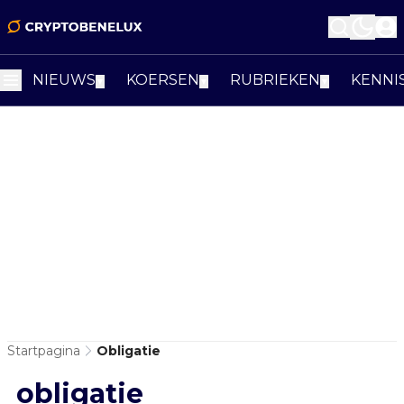
NIEUWS
KOERSEN
RUBRIEKEN
KENNI
▼
▼
▼
Startpagina
Obligatie
obligatie