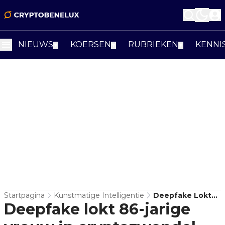
NIEUWS
KOERSEN
RUBRIEKEN
KENNI
▼
▼
▼
Startpagina
Kunstmatige Intelligentie
Deepfake Lokt
Deepfake lokt 86-jarige
86-Jarige Vrouw
In