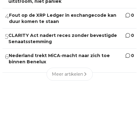
uitstroom, niet paniek
Fout op de XRP Ledger in exchangecode kan
0
4
duur komen te staan
CLARITY Act nadert reces zonder bevestigde
0
5
Senaatsstemming
Nederland trekt MiCA-macht naar zich toe
0
6
binnen Benelux
Meer artikelen