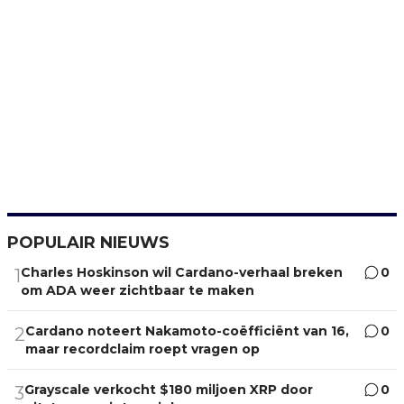
POPULAIR NIEUWS
Charles Hoskinson wil Cardano-verhaal breken
0
1
om ADA weer zichtbaar te maken
Cardano noteert Nakamoto-coëfficiënt van 16,
0
2
maar recordclaim roept vragen op
Grayscale verkocht $180 miljoen XRP door
0
3