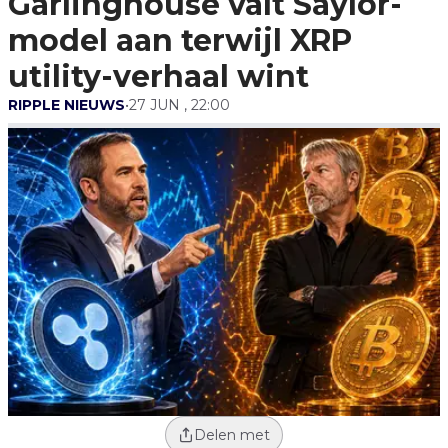
Garlinghouse valt Saylor-
Utility-Verhaal Wint
model aan terwijl XRP
utility-verhaal wint
RIPPLE NIEUWS
•
27 JUN , 22:00
Delen met