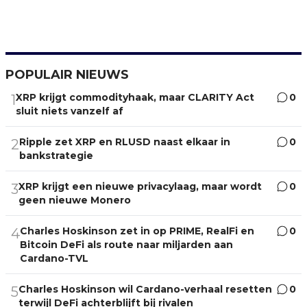
POPULAIR NIEUWS
XRP krijgt commodityhaak, maar CLARITY Act
0
1
sluit niets vanzelf af
Ripple zet XRP en RLUSD naast elkaar in
0
2
bankstrategie
XRP krijgt een nieuwe privacylaag, maar wordt
0
3
geen nieuwe Monero
Charles Hoskinson zet in op PRIME, RealFi en
0
4
Bitcoin DeFi als route naar miljarden aan
Cardano-TVL
Charles Hoskinson wil Cardano-verhaal resetten
0
5
terwijl DeFi achterblijft bij rivalen