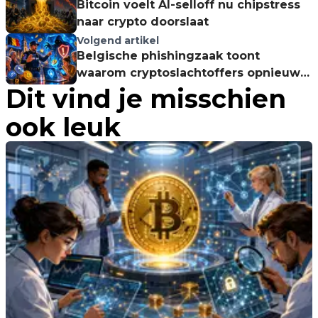
Bitcoin voelt AI-selloff nu chipstress
naar crypto doorslaat
Volgend artikel
Belgische phishingzaak toont
waarom cryptoslachtoffers opnieuw
Dit vind je misschien
doelwit worden
ook leuk