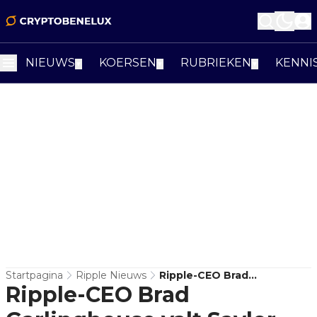
NIEUWS
KOERSEN
RUBRIEKEN
KENNI
▼
▼
▼
Startpagina
Ripple Nieuws
Ripple-CEO Brad
Ripple-CEO Brad
Garlinghouse Valt Saylor-
Model Aan Terwijl XRP