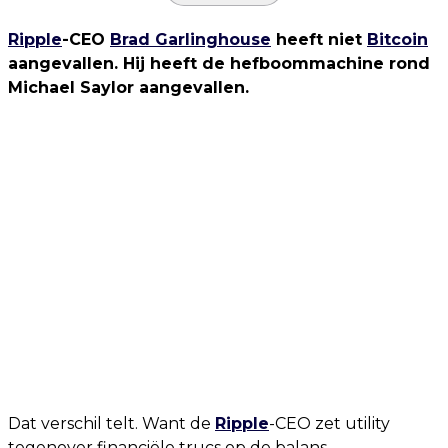
Ripple
-CEO
Brad Garlinghouse
heeft niet
Bitcoin
aangevallen. Hij heeft de hefboommachine rond
Michael Saylor aangevallen.
Dat verschil telt. Want de
Ripple
-CEO zet utility
tegenover financiële trucs op de balans.