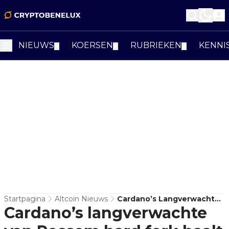
NIEUWS
KOERSEN
RUBRIEKEN
KENNI
▼
▼
▼
Startpagina
Altcoin Nieuws
Cardano’s Langverwachte
Cardano’s langverwachte
Van Rossem Hard Fork
Haalt DRep-Drempel, Maar