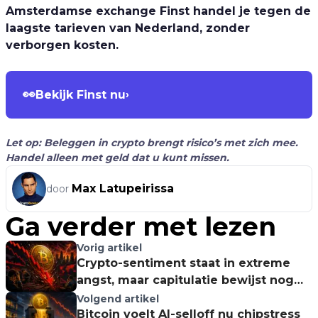
Amsterdamse exchange Finst handel je tegen de
laagste tarieven van Nederland, zonder
verborgen kosten.
👀
Bekijk Finst nu
›
Let op: Beleggen in crypto brengt risico’s met zich mee.
Handel alleen met geld dat u kunt missen.
Max Latupeirissa
door
Ga verder met lezen
Vorig artikel
Crypto-sentiment staat in extreme
angst, maar capitulatie bewijst nog
geen bodem
Volgend artikel
Bitcoin voelt AI-selloff nu chipstress