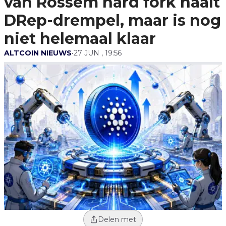
van Rossem hard fork haalt
Is Nog Niet Helemaal Klaar
DRep-drempel, maar is nog
niet helemaal klaar
ALTCOIN NIEUWS
•
27 JUN , 19:56
Delen met