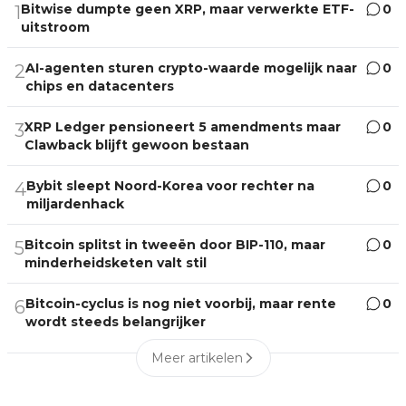
Bitwise dumpte geen XRP, maar verwerkte ETF-
0
1
uitstroom
AI-agenten sturen crypto-waarde mogelijk naar
0
2
chips en datacenters
XRP Ledger pensioneert 5 amendments maar
0
3
Clawback blijft gewoon bestaan
Bybit sleept Noord-Korea voor rechter na
0
4
miljardenhack
Bitcoin splitst in tweeën door BIP-110, maar
0
5
minderheidsketen valt stil
Bitcoin-cyclus is nog niet voorbij, maar rente
0
6
wordt steeds belangrijker
Meer artikelen