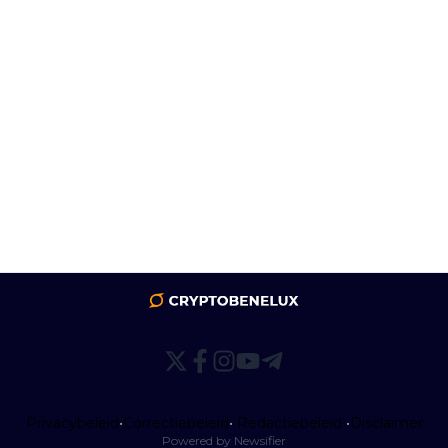
Privacybeleid
•
Correctiebeleid
•
Redactiebeleid
•
Disclaimer
Powered by Newsifier