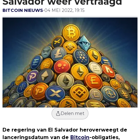
Salvador weer vertraagd
BITCOIN NIEUWS
•
04 MEI 2022, 19:15
Delen met
De regering van El Salvador heroverweegt de
lanceringsdatum van de
Bitcoin
-obligaties,