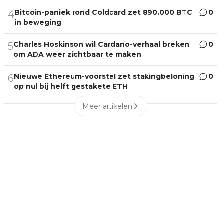
Bitcoin-paniek rond Coldcard zet 890.000 BTC
0
4
in beweging
Charles Hoskinson wil Cardano-verhaal breken
0
5
om ADA weer zichtbaar te maken
Nieuwe Ethereum-voorstel zet stakingbeloning
0
6
op nul bij helft gestakete ETH
Meer artikelen