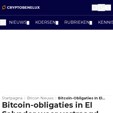
NIEUWS
KOERSEN
RUBRIEKEN
KENNI
▼
▼
▼
Startpagina
Bitcoin Nieuws
Bitcoin-Obligaties In El
Bitcoin-obligaties in El
Salvador Weer Vertraagd