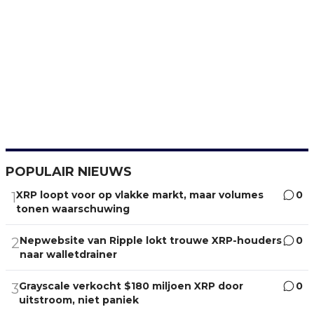
POPULAIR NIEUWS
XRP loopt voor op vlakke markt, maar volumes
0
1
tonen waarschuwing
Nepwebsite van Ripple lokt trouwe XRP-houders
0
2
naar walletdrainer
Grayscale verkocht $180 miljoen XRP door
0
3
uitstroom, niet paniek