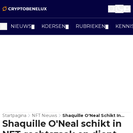
NIEUWS
KOERSEN
RUBRIEKEN
KENNI
▼
▼
▼
Startpagina
NFT Nieuws
Shaquille O'Neal Schikt In
Shaquille O'Neal schikt in
NFT-Rechtszaak En Dient $11
Miljoen Te Betalen