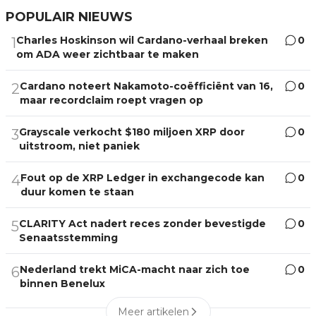
POPULAIR NIEUWS
Charles Hoskinson wil Cardano-verhaal breken
0
1
om ADA weer zichtbaar te maken
Cardano noteert Nakamoto-coëfficiënt van 16,
0
2
maar recordclaim roept vragen op
Grayscale verkocht $180 miljoen XRP door
0
3
uitstroom, niet paniek
Fout op de XRP Ledger in exchangecode kan
0
4
duur komen te staan
CLARITY Act nadert reces zonder bevestigde
0
5
Senaatsstemming
Nederland trekt MiCA-macht naar zich toe
0
6
binnen Benelux
Meer artikelen