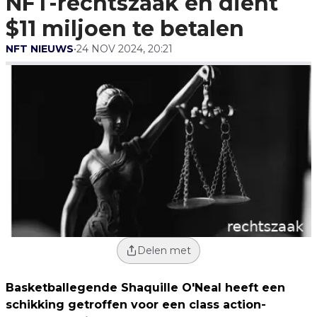
NFT-rechtszaak en dient
$11 miljoen te betalen
NFT NIEUWS
•
24 NOV 2024, 20:21
Delen met
Basketballegende Shaquille O'Neal heeft een
schikking getroffen voor een class action-