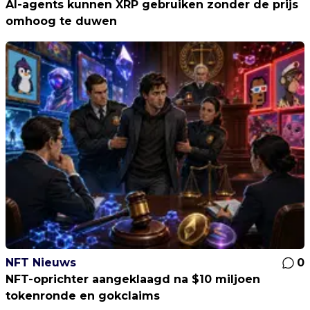
AI-agents kunnen XRP gebruiken zonder de prijs
omhoog te duwen
NFT Nieuws
0
NFT-oprichter aangeklaagd na $10 miljoen
tokenronde en gokclaims