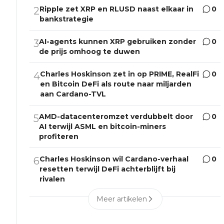
Ripple zet XRP en RLUSD naast elkaar in
0
2
bankstrategie
AI-agents kunnen XRP gebruiken zonder
0
3
de prijs omhoog te duwen
Charles Hoskinson zet in op PRIME, RealFi
0
4
en Bitcoin DeFi als route naar miljarden
aan Cardano-TVL
AMD-datacenteromzet verdubbelt door
0
5
AI terwijl ASML en bitcoin-miners
profiteren
Charles Hoskinson wil Cardano-verhaal
0
6
resetten terwijl DeFi achterblijft bij
rivalen
Meer artikelen