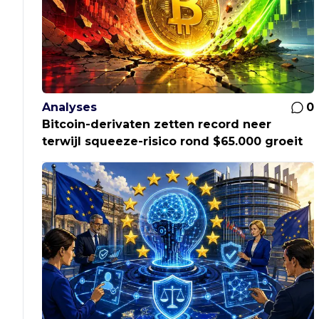
Analyses
0
Bitcoin-derivaten zetten record neer
terwijl squeeze-risico rond $65.000 groeit