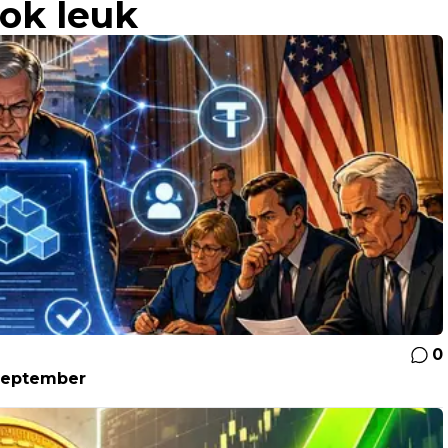
ook leuk
0
 september