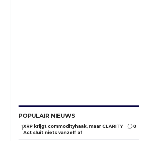
POPULAIR NIEUWS
XRP krijgt commodityhaak, maar CLARITY
0
1
Act sluit niets vanzelf af