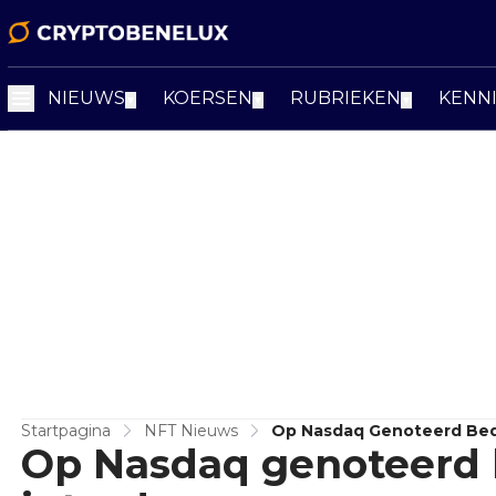
NIEUWS
KOERSEN
RUBRIEKEN
KENN
▼
▼
▼
Startpagina
NFT Nieuws
Op Nasdaq Genoteerd Bed
Op Nasdaq genoteerd 