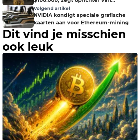
$100.000, zegt oprichter van
SkyBridge Capital
Volgend artikel
NVIDIA kondigt speciale grafische
kaarten aan voor Ethereum-mining
Dit vind je misschien
ook leuk