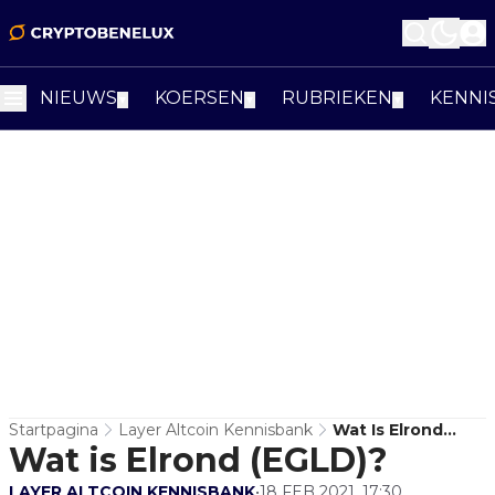
NIEUWS
KOERSEN
RUBRIEKEN
KENNI
▼
▼
▼
Startpagina
Layer Altcoin Kennisbank
Wat Is Elrond
Wat is Elrond (EGLD)?
(EGLD)?
LAYER ALTCOIN KENNISBANK
•
18 FEB 2021, 17:30