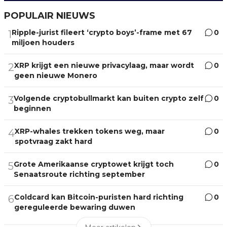
POPULAIR NIEUWS
Ripple-jurist fileert ‘crypto boys’-frame met 67
0
1
miljoen houders
XRP krijgt een nieuwe privacylaag, maar wordt
0
2
geen nieuwe Monero
Volgende cryptobullmarkt kan buiten crypto zelf
0
3
beginnen
XRP-whales trekken tokens weg, maar
0
4
spotvraag zakt hard
Grote Amerikaanse cryptowet krijgt toch
0
5
Senaatsroute richting september
Coldcard kan Bitcoin-puristen hard richting
0
6
gereguleerde bewaring duwen