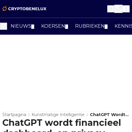
NIEUWS
KOERSEN
RUBRIEKEN
KENNI
▼
▼
▼
Startpagina
Kunstmatige Intelligentie
ChatGPT Wordt
ChatGPT wordt financieel
Financieel
Dashboard, En