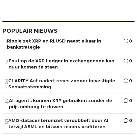
POPULAIR NIEUWS
Ripple zet XRP en RLUSD naast elkaar in
0
1
bankstrategie
Fout op de XRP Ledger in exchangecode kan
0
2
duur komen te staan
CLARITY Act nadert reces zonder bevestigde
0
3
Senaatsstemming
AI-agents kunnen XRP gebruiken zonder de
0
4
prijs omhoog te duwen
AMD-datacenteromzet verdubbelt door AI
0
5
terwijl ASML en bitcoin-miners profiteren