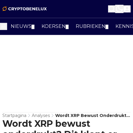
NIEUWS
KOERSEN
RUBRIEKEN
KENNI
▼
▼
▼
Startpagina
Analyses
Wordt XRP Bewust Onderdrukt?
Wordt XRP bewust
Dit Klopt Er Echt Van