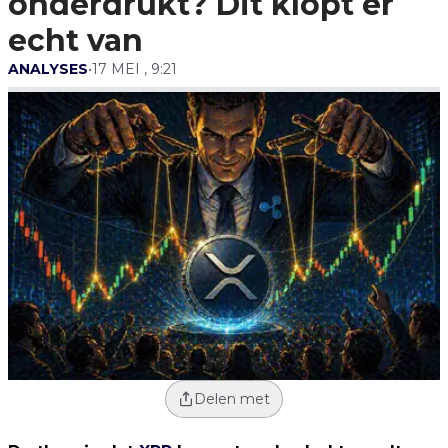
onderdrukt? Dit klopt er
echt van
ANALYSES
•
17 MEI , 9:21
Delen met