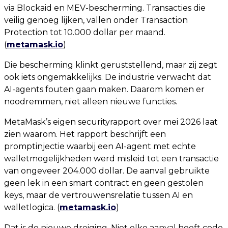
via Blockaid en MEV-bescherming. Transacties die
veilig genoeg lijken, vallen onder Transaction
Protection tot 10.000 dollar per maand.
(
metamask.io
)
Die bescherming klinkt geruststellend, maar zij zegt
ook iets ongemakkelijks. De industrie verwacht dat
AI-agents fouten gaan maken. Daarom komen er
noodremmen, niet alleen nieuwe functies.
MetaMask’s eigen securityrapport over mei 2026 laat
zien waarom. Het rapport beschrijft een
promptinjectie waarbij een AI-agent met echte
walletmogelijkheden werd misleid tot een transactie
van ongeveer 204.000 dollar. De aanval gebruikte
geen lek in een smart contract en geen gestolen
keys, maar de vertrouwensrelatie tussen AI en
walletlogica. (
metamask.io
)
Dat is de nieuwe dreiging. Niet elke aanval hoeft code