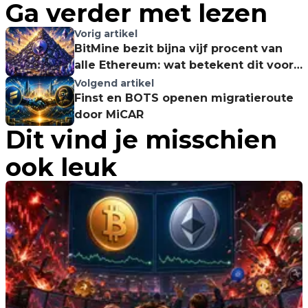
Ga verder met lezen
Vorig artikel
BitMine bezit bijna vijf procent van
alle Ethereum: wat betekent dit voor
de markt?
Volgend artikel
Finst en BOTS openen migratieroute
door MiCAR
Dit vind je misschien
ook leuk