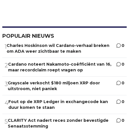
POPULAIR NIEUWS
Charles Hoskinson wil Cardano-verhaal breken
0
1
om ADA weer zichtbaar te maken
Cardano noteert Nakamoto-coëfficiënt van 16,
0
2
maar recordclaim roept vragen op
Grayscale verkocht $180 miljoen XRP door
0
3
uitstroom, niet paniek
Fout op de XRP Ledger in exchangecode kan
0
4
duur komen te staan
CLARITY Act nadert reces zonder bevestigde
0
5
Senaatsstemming