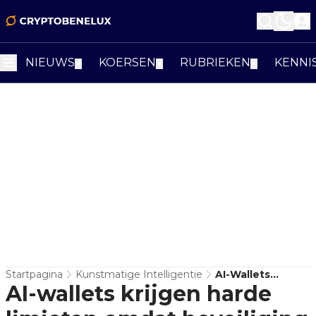
NIEUWS
KOERSEN
RUBRIEKEN
KENNI
▼
▼
▼
Startpagina
Kunstmatige Intelligentie
AI-Wallets
AI-wallets krijgen harde
Krijgen Harde
Limieten Omdat