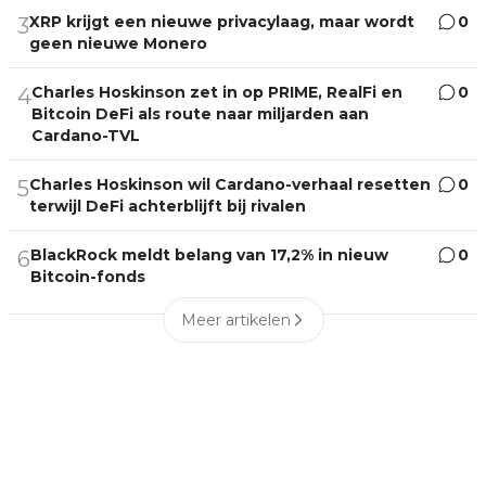
XRP krijgt een nieuwe privacylaag, maar wordt
0
3
geen nieuwe Monero
Charles Hoskinson zet in op PRIME, RealFi en
0
4
Bitcoin DeFi als route naar miljarden aan
Cardano-TVL
Charles Hoskinson wil Cardano-verhaal resetten
0
5
terwijl DeFi achterblijft bij rivalen
BlackRock meldt belang van 17,2% in nieuw
0
6
Bitcoin-fonds
Meer artikelen