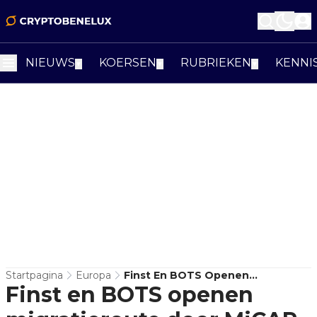
NIEUWS
KOERSEN
RUBRIEKEN
KENNI
▼
▼
▼
Startpagina
Europa
Finst En BOTS Openen
Finst en BOTS openen
Migratieroute Door MiCAR