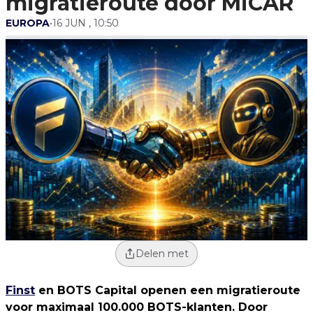
migratieroute door MiCAR
EUROPA
•
16 JUN , 10:50
Delen met
Finst
en BOTS Capital openen een migratieroute
voor maximaal 100.000 BOTS-klanten. Door