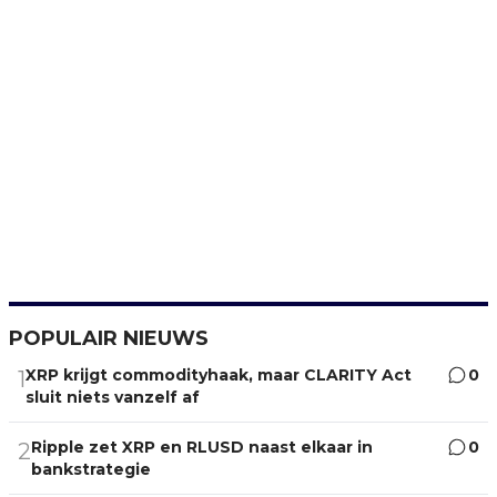
POPULAIR NIEUWS
XRP krijgt commodityhaak, maar CLARITY Act
0
1
sluit niets vanzelf af
Ripple zet XRP en RLUSD naast elkaar in
0
2
bankstrategie