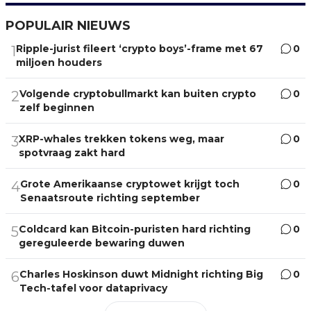
POPULAIR NIEUWS
Ripple-jurist fileert ‘crypto boys’-frame met 67
0
1
miljoen houders
Volgende cryptobullmarkt kan buiten crypto
0
2
zelf beginnen
XRP-whales trekken tokens weg, maar
0
3
spotvraag zakt hard
Grote Amerikaanse cryptowet krijgt toch
0
4
Senaatsroute richting september
Coldcard kan Bitcoin-puristen hard richting
0
5
gereguleerde bewaring duwen
Charles Hoskinson duwt Midnight richting Big
0
6
Tech-tafel voor dataprivacy