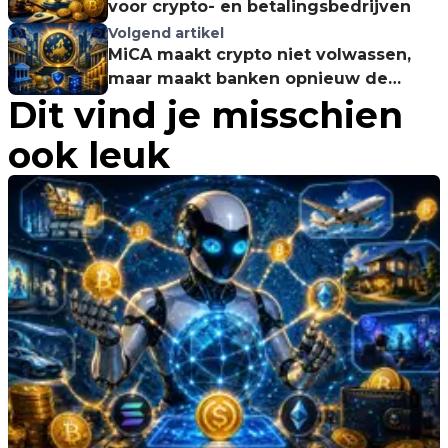
voor crypto- en betalingsbedrijven
Volgend artikel
MiCA maakt crypto niet volwassen,
maar maakt banken opnieuw de
Dit vind je misschien
winnaars
ook leuk