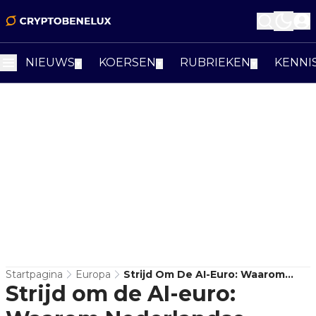
NIEUWS
KOERSEN
RUBRIEKEN
KENNI
▼
▼
▼
Startpagina
Europa
Strijd Om De AI-Euro: Waarom
Strijd om de AI-euro:
Nederlandse Banken Haast Maken
Met Stablecoins