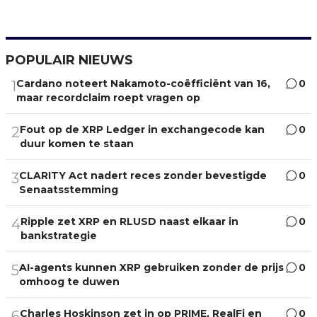
POPULAIR NIEUWS
Cardano noteert Nakamoto-coëfficiënt van 16,
0
1
maar recordclaim roept vragen op
Fout op de XRP Ledger in exchangecode kan
0
2
duur komen te staan
CLARITY Act nadert reces zonder bevestigde
0
3
Senaatsstemming
Ripple zet XRP en RLUSD naast elkaar in
0
4
bankstrategie
AI-agents kunnen XRP gebruiken zonder de prijs
0
5
omhoog te duwen
Charles Hoskinson zet in op PRIME, RealFi en
0
6