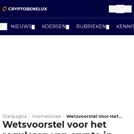
NIEUWS
KOERSEN
RUBRIEKEN
KENNI
▼
▼
▼
Startpagina
Internationaal
Wetsvoorstel Voor Het
Wetsvoorstel voor het
Reguleren Van Crypto In
Rusland